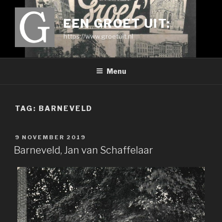
Ga
naar
EEN GROET UIT:
de
https://www.groetuit.nl
inhoud
Menu
TAG:
BARNEVELD
GEPLAATST
9 NOVEMBER 2019
OP
Barneveld, Jan van Schaffelaar