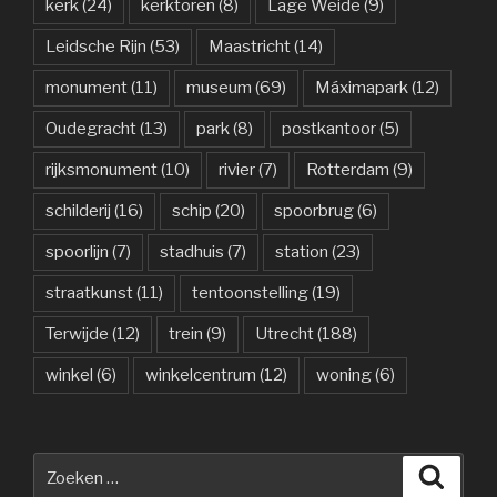
kerk
(24)
kerktoren
(8)
Lage Weide
(9)
Leidsche Rijn
(53)
Maastricht
(14)
monument
(11)
museum
(69)
Máximapark
(12)
Oudegracht
(13)
park
(8)
postkantoor
(5)
rijksmonument
(10)
rivier
(7)
Rotterdam
(9)
schilderij
(16)
schip
(20)
spoorbrug
(6)
spoorlijn
(7)
stadhuis
(7)
station
(23)
straatkunst
(11)
tentoonstelling
(19)
Terwijde
(12)
trein
(9)
Utrecht
(188)
winkel
(6)
winkelcentrum
(12)
woning
(6)
Zoeken
Zoeke
naar: