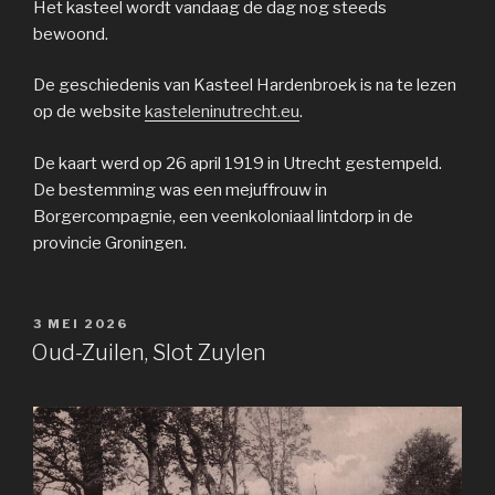
Het kasteel wordt vandaag de dag nog steeds
bewoond.
De geschiedenis van Kasteel Hardenbroek is na te lezen
op de website
kasteleninutrecht.eu
.
De kaart werd op 26 april 1919 in Utrecht gestempeld.
De bestemming was een mejuffrouw in
Borgercompagnie, een veenkoloniaal lintdorp in de
provincie Groningen.
GEPLAATST
3 MEI 2026
OP
Oud-Zuilen, Slot Zuylen