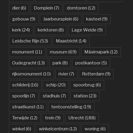
dier
(6)
Domplein
(7)
domtoren
(12)
gebouw
(9)
Jaarbeursplein
(6)
kasteel
(9)
kerk
(24)
kerktoren
(8)
Lage Weide
(9)
Leidsche Rijn
(53)
Maastricht
(14)
monument
(11)
museum
(69)
Máximapark
(12)
Oudegracht
(13)
park
(8)
postkantoor
(5)
rijksmonument
(10)
rivier
(7)
Rotterdam
(9)
schilderij
(16)
schip
(20)
spoorbrug
(6)
spoorlijn
(7)
stadhuis
(7)
station
(23)
straatkunst
(11)
tentoonstelling
(19)
Terwijde
(12)
trein
(9)
Utrecht
(188)
winkel
(6)
winkelcentrum
(12)
woning
(6)