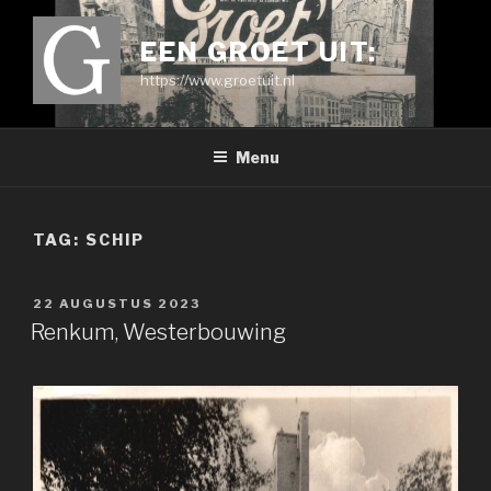
Ga
naar
EEN GROET UIT:
de
https://www.groetuit.nl
inhoud
Menu
TAG:
SCHIP
GEPLAATST
22 AUGUSTUS 2023
OP
Renkum, Westerbouwing