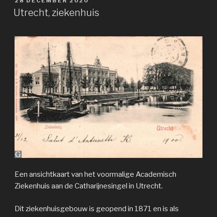
28 DECEMBER 2020
OP
Utrecht, ziekenhuis
Een ansichtkaart van het voormalige Academisch
Ziekenhuis aan de Catharijnesingel in Utrecht.
Dit ziekenhuisgebouw is geopend in 1871 en is als