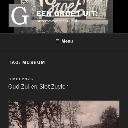
Ga
naar
EEN GROET UIT:
de
https://www.groetuit.nl
inhoud
Menu
TAG:
MUSEUM
GEPLAATST
3 MEI 2026
OP
Oud-Zuilen, Slot Zuylen