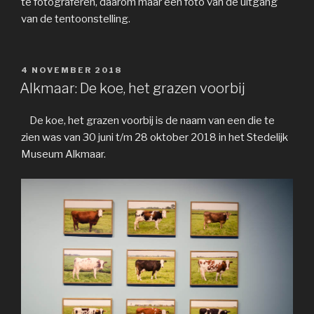
te fotograferen, daarom maar een foto van de uitgang
van de tentoonstelling.
GEPLAATST
4 NOVEMBER 2018
OP
Alkmaar: De koe, het grazen voorbij
De koe, het grazen voorbij is de naam van een die te
zien was van 30 juni t/m 28 oktober 2018 in het Stedelijk
Museum Alkmaar.