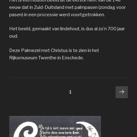
eeuw dat in Zuid-Duitsland met palmpasen (zondag voor
pasen) in een processie werd voortgetrokken.
Het beeld, gemaakt van lindehout, is dus al zo’n 700 jaar
oud.
Deze Palmezel met Christus is te zien in het
Rijksmuseum Twenthe in Enschede.
Berichten
Volg
Pagina
1
pagi
paginering