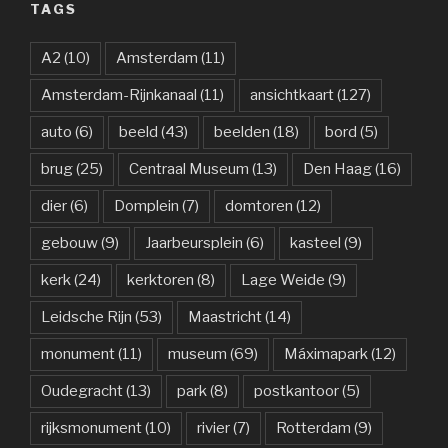
TAGS
A2
(10)
Amsterdam
(11)
Amsterdam-Rijnkanaal
(11)
ansichtkaart
(127)
auto
(6)
beeld
(43)
beelden
(18)
bord
(5)
brug
(25)
Centraal Museum
(13)
Den Haag
(16)
dier
(6)
Domplein
(7)
domtoren
(12)
gebouw
(9)
Jaarbeursplein
(6)
kasteel
(9)
kerk
(24)
kerktoren
(8)
Lage Weide
(9)
Leidsche Rijn
(53)
Maastricht
(14)
monument
(11)
museum
(69)
Máximapark
(12)
Oudegracht
(13)
park
(8)
postkantoor
(5)
rijksmonument
(10)
rivier
(7)
Rotterdam
(9)