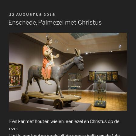
GEPLAATST
12 AUGUSTUS 2018
OP
Enschede, Palmezel met Christus
Een kar met houten wielen, een ezel en Christus op de
ezel.
Het is een houten beeld uit de eerste helft van de 14e