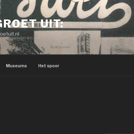
GROET UIT:
oetuit.nl
Museums
Het spoor
M