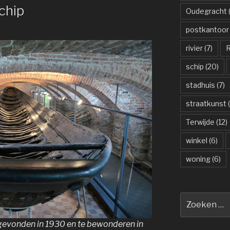
chip
Oudegracht
(
postkantoor
rivier
(7)
R
schip
(20)
stadhuis
(7)
straatkunst
(
Terwijde
(12)
winkel
(6)
woning
(6)
Zoeken
naar:
, gevonden in 1930 en te bewonderen in