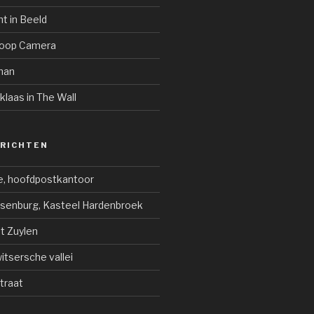
ht in Beeld
coop Camera
man
klaas in The Wall
ERICHTEN
e, hoofdpostkantoor
jsenburg, Kasteel Hardenbroek
ot Zuylen
tsersche vallei
traat