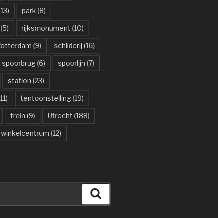
13)
park
(8)
(5)
rijksmonument
(10)
otterdam
(9)
schilderij
(16)
spoorbrug
(6)
spoorlijn
(7)
station
(23)
11)
tentoonstelling
(19)
trein
(9)
Utrecht
(188)
winkelcentrum
(12)
Zoeken