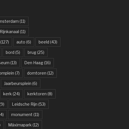
msterdam
(11)
ijnkanaal
(11)
(127)
auto
(6)
beeld
(43)
bord
(5)
brug
(25)
useum
(13)
Den Haag
(16)
omplein
(7)
domtoren
(12)
Jaarbeursplein
(6)
kerk
(24)
kerktoren
(8)
(9)
Leidsche Rijn
(53)
4)
monument
(11)
)
Máximapark
(12)