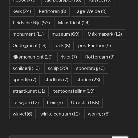
gebouw
(9)
Jaarbeursplein
(6)
kasteel
(9)
kerk
(24)
kerktoren
(8)
Lage Weide
(9)
Leidsche Rijn
(53)
Maastricht
(14)
monument
(11)
museum
(69)
Máximapark
(12)
Oudegracht
(13)
park
(8)
postkantoor
(5)
rijksmonument
(10)
rivier
(7)
Rotterdam
(9)
schilderij
(16)
schip
(20)
spoorbrug
(6)
spoorlijn
(7)
stadhuis
(7)
station
(23)
straatkunst
(11)
tentoonstelling
(19)
Terwijde
(12)
trein
(9)
Utrecht
(188)
winkel
(6)
winkelcentrum
(12)
woning
(6)