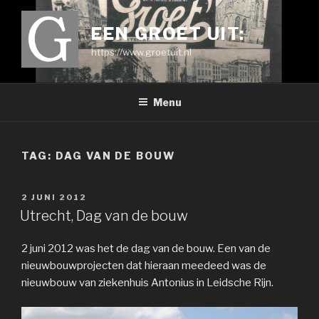
Ga
naar
EEN GROET UIT:
de
https://www.groetuit.nl
inhoud
Menu
TAG:
DAG VAN DE BOUW
GEPLAATST
2 JUNI 2012
OP
Utrecht, Dag van de bouw
2 juni 2012 was het de dag van de bouw. Een van de
nieuwbouwprojecten dat hieraan meedeed was de
nieuwbouw van ziekenhuis Antonius in Leidsche Rijn.