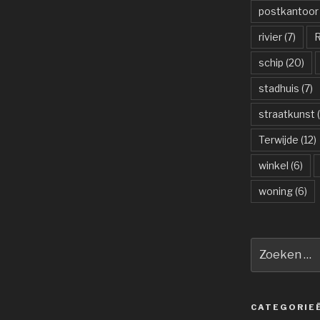
postkantoor
rivier
(7)
R
schip
(20)
stadhuis
(7)
straatkunst
(
Terwijde
(12)
winkel
(6)
woning
(6)
Zoeken
naar:
CATEGORIE