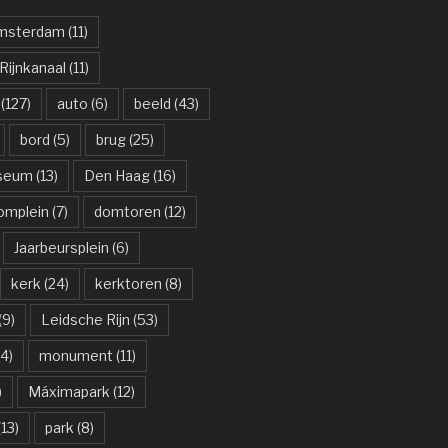
msterdam
(11)
ijnkanaal
(11)
(127)
auto
(6)
beeld
(43)
bord
(5)
brug
(25)
useum
(13)
Den Haag
(16)
omplein
(7)
domtoren
(12)
Jaarbeursplein
(6)
kerk
(24)
kerktoren
(8)
(9)
Leidsche Rijn
(53)
4)
monument
(11)
)
Máximapark
(12)
13)
park
(8)