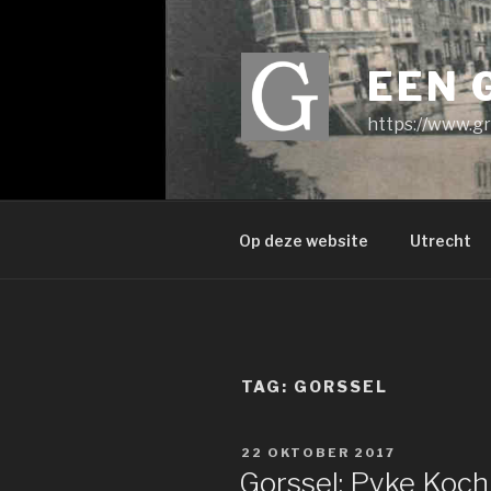
Ga
naar
de
EEN 
inhoud
https://www.gr
Op deze website
Utrecht
TAG:
GORSSEL
GEPLAATST
22 OKTOBER 2017
OP
Gorssel: Pyke Koch