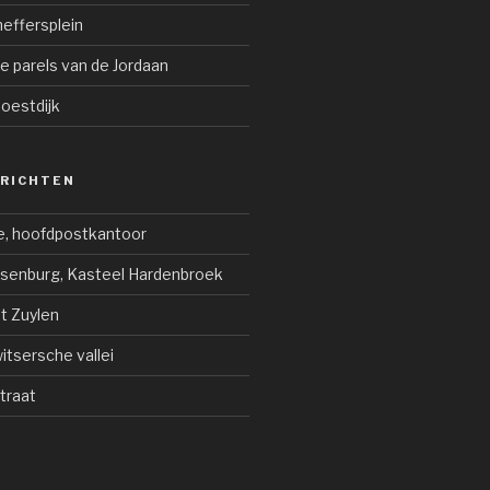
effersplein
 parels van de Jordaan
Soestdijk
ERICHTEN
e, hoofdpostkantoor
jsenburg, Kasteel Hardenbroek
ot Zuylen
tsersche vallei
traat