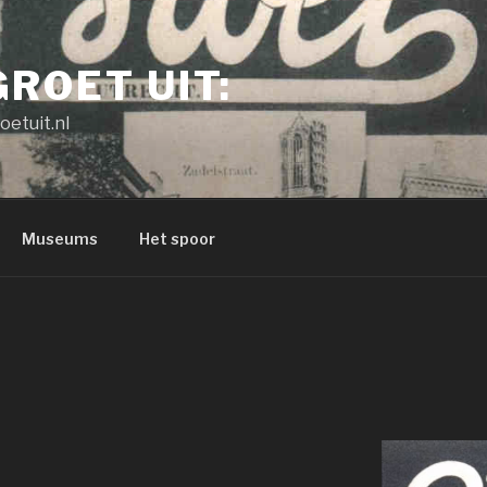
GROET UIT:
oetuit.nl
Museums
Het spoor