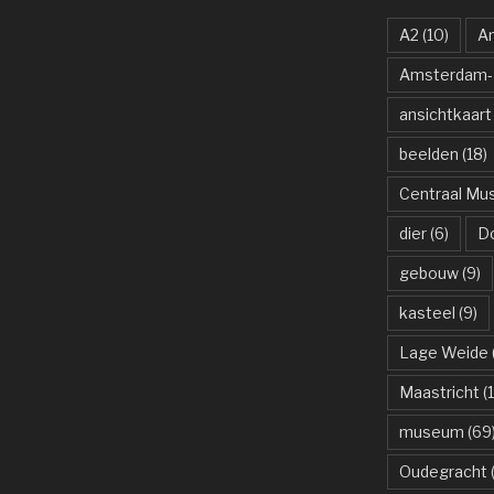
A2
(10)
A
Amsterdam-R
ansichtkaart
beelden
(18)
Centraal M
dier
(6)
D
gebouw
(9)
kasteel
(9)
Lage Weide
Maastricht
(1
museum
(69
Oudegracht
(