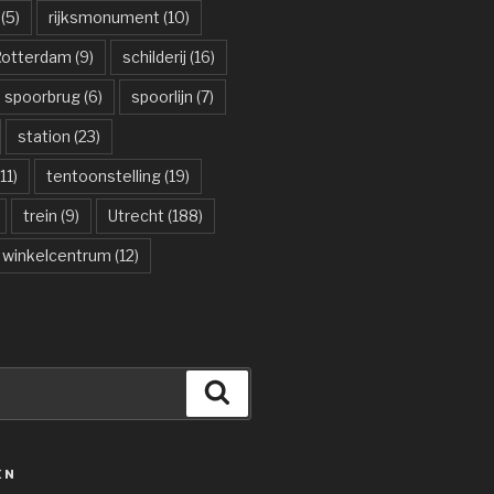
(5)
rijksmonument
(10)
otterdam
(9)
schilderij
(16)
spoorbrug
(6)
spoorlijn
(7)
station
(23)
11)
tentoonstelling
(19)
trein
(9)
Utrecht
(188)
winkelcentrum
(12)
Zoeken
ËN