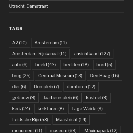
Utrecht, Damstraat
TAGS
A2
(10)
Amsterdam
(11)
Amsterdam-Rijnkanaal
(11)
ansichtkaart
(127)
auto
(6)
beeld
(43)
beelden
(18)
bord
(5)
brug
(25)
Centraal Museum
(13)
Den Haag
(16)
dier
(6)
Domplein
(7)
domtoren
(12)
gebouw
(9)
Jaarbeursplein
(6)
kasteel
(9)
kerk
(24)
kerktoren
(8)
Lage Weide
(9)
Leidsche Rijn
(53)
Maastricht
(14)
monument
(11)
museum
(69)
Máximapark
(12)