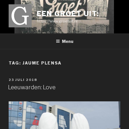
Ga
naar
EEN GROET UIT:
de
https://www.groetuit.nl
inhoud
Menu
TAG:
JAUME PLENSA
GEPLAATST
23 JULI 2018
OP
Leeuwarden: Love