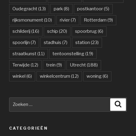
Oudegracht
(13)
park
(8)
postkantoor
(5)
rijksmonument
(10)
rivier
(7)
Rotterdam
(9)
schilderij
(16)
schip
(20)
spoorbrug
(6)
spoorlijn
(7)
stadhuis
(7)
station
(23)
straatkunst
(11)
tentoonstelling
(19)
Terwijde
(12)
trein
(9)
Utrecht
(188)
winkel
(6)
winkelcentrum
(12)
woning
(6)
Zoeken
Zoeke
naar:
CATEGORIEËN