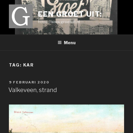
Ga
naar
EEN GROET UIT:
de
https://www.groetuit.nl
inhoud
Menu
TAG:
KAR
GEPLAATST
9 FEBRUARI 2020
OP
Valkeveen, strand