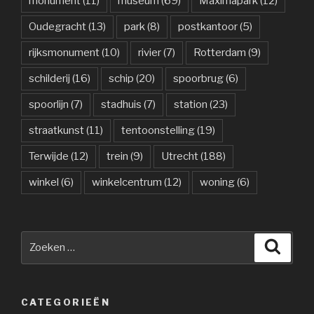
monument
(11)
museum
(69)
Máximapark
(12)
Oudegracht
(13)
park
(8)
postkantoor
(5)
rijksmonument
(10)
rivier
(7)
Rotterdam
(9)
schilderij
(16)
schip
(20)
spoorbrug
(6)
spoorlijn
(7)
stadhuis
(7)
station
(23)
straatkunst
(11)
tentoonstelling
(19)
Terwijde
(12)
trein
(9)
Utrecht
(188)
winkel
(6)
winkelcentrum
(12)
woning
(6)
Zoeken
Zoeke
naar:
CATEGORIEËN