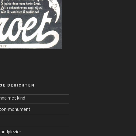
GE BERICHTEN
nna met kind
ngton-monument
randplezier