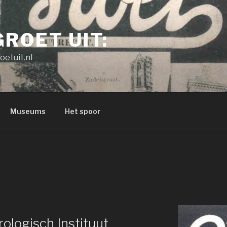
GROET UIT:
oetuit.nl
Museums
Het spoor
rologisch Instituut