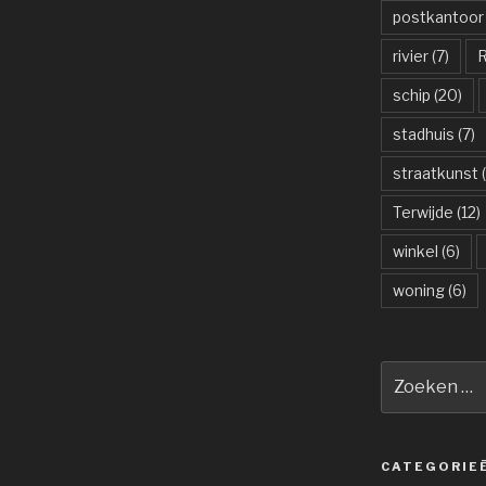
postkantoor
rivier
(7)
R
schip
(20)
stadhuis
(7)
straatkunst
(
Terwijde
(12)
winkel
(6)
woning
(6)
Zoeken
naar:
CATEGORIE