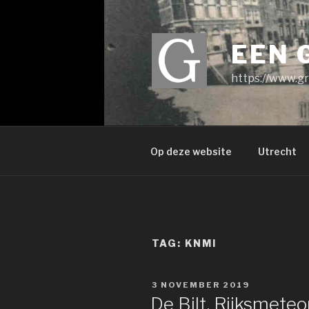
Ga
naar
de
EEN 
inhoud
https://www.gr
Op deze website
Utrecht
TAG:
KNMI
GEPLAATST
3 NOVEMBER 2019
OP
De Bilt, Rijksmeteo