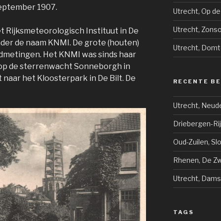
 september 1907.
Utrecht, Op de
Utrecht, Zons
t Rijksmeteorologisch Instituut in De
der de naam KNMI. De grote (houten)
Utrecht, Domt
dmetingen. Het KNMI was sinds haar
 op de sterrenwacht Sonneborgh in
 naar het Kloosterpark in De Bilt. De
RECENTE B
Utrecht, Neud
Driebergen-Ri
Oud-Zuilen, Sl
Rhenen, De Zwi
Utrecht, Dams
TAGS