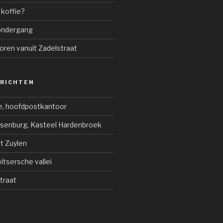
 koffie?
ondergang
oren vanuit Zadelstraat
ERICHTEN
e, hoofdpostkantoor
jsenburg, Kasteel Hardenbroek
ot Zuylen
tsersche vallei
traat