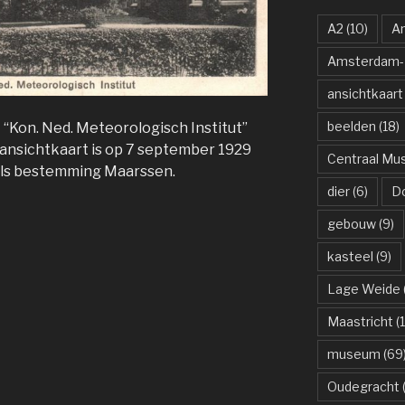
A2
(10)
A
Amsterdam-R
ansichtkaart
beelden
(18)
“Kon. Ned. Meteorologisch Institut”
 ansichtkaart is op 7 september 1929
Centraal M
 als bestemming Maarssen.
dier
(6)
D
gebouw
(9)
kasteel
(9)
Lage Weide
Maastricht
(1
museum
(69
Oudegracht
(