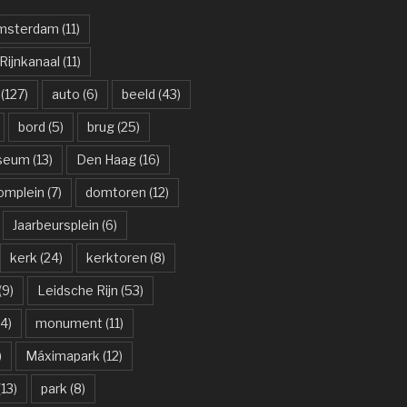
msterdam
(11)
ijnkanaal
(11)
(127)
auto
(6)
beeld
(43)
bord
(5)
brug
(25)
useum
(13)
Den Haag
(16)
omplein
(7)
domtoren
(12)
Jaarbeursplein
(6)
kerk
(24)
kerktoren
(8)
(9)
Leidsche Rijn
(53)
4)
monument
(11)
)
Máximapark
(12)
13)
park
(8)