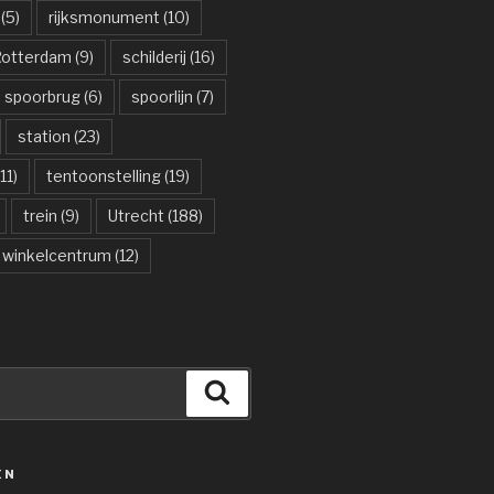
(5)
rijksmonument
(10)
otterdam
(9)
schilderij
(16)
spoorbrug
(6)
spoorlijn
(7)
station
(23)
11)
tentoonstelling
(19)
trein
(9)
Utrecht
(188)
winkelcentrum
(12)
Zoeken
ËN