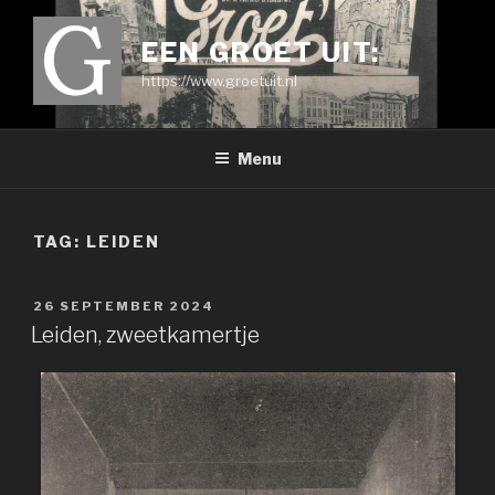
Ga
naar
EEN GROET UIT:
de
https://www.groetuit.nl
inhoud
Menu
TAG:
LEIDEN
GEPLAATST
26 SEPTEMBER 2024
OP
Leiden, zweetkamertje