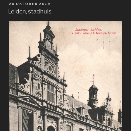
GEPLAATST
20 OKTOBER 2019
OP
Leiden, stadhuis