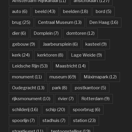
Amsterdam-Rijnkanaal
(11)
ansichtkaart
(127)
auto
(6)
beeld
(43)
beelden
(18)
bord
(5)
brug
(25)
Centraal Museum
(13)
Den Haag
(16)
dier
(6)
Domplein
(7)
domtoren
(12)
gebouw
(9)
Jaarbeursplein
(6)
kasteel
(9)
kerk
(24)
kerktoren
(8)
Lage Weide
(9)
Leidsche Rijn
(53)
Maastricht
(14)
monument
(11)
museum
(69)
Máximapark
(12)
Oudegracht
(13)
park
(8)
postkantoor
(5)
rijksmonument
(10)
rivier
(7)
Rotterdam
(9)
schilderij
(16)
schip
(20)
spoorbrug
(6)
spoorlijn
(7)
stadhuis
(7)
station
(23)
straatkunst
(11)
tentoonstelling
(19)