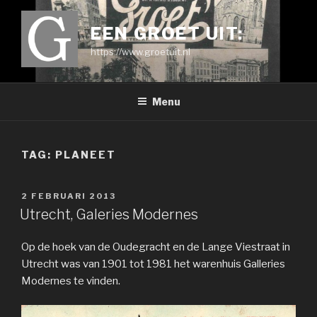
Ga
naar
EEN GROET UIT:
de
https://www.groetuit.nl
inhoud
Menu
TAG:
PLANEET
GEPLAATST
2 FEBRUARI 2013
OP
Utrecht, Galeries Modernes
Op de hoek van de Oudegracht en de Lange Viestraat in
Utrecht was van 1901 tot 1981 het warenhuis Galleries
Modernes te vinden.