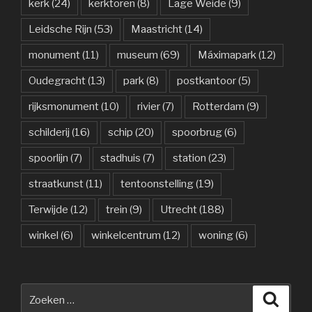
kerk
(24)
kerktoren
(8)
Lage Weide
(9)
Leidsche Rijn
(53)
Maastricht
(14)
monument
(11)
museum
(69)
Máximapark
(12)
Oudegracht
(13)
park
(8)
postkantoor
(5)
rijksmonument
(10)
rivier
(7)
Rotterdam
(9)
schilderij
(16)
schip
(20)
spoorbrug
(6)
spoorlijn
(7)
stadhuis
(7)
station
(23)
straatkunst
(11)
tentoonstelling
(19)
Terwijde
(12)
trein
(9)
Utrecht
(188)
winkel
(6)
winkelcentrum
(12)
woning
(6)
Zoeken
Zoeke
naar: