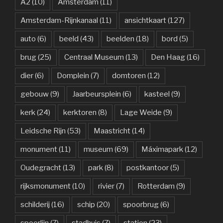
A2
(10)
Amsterdam
(11)
Amsterdam-Rijnkanaal
(11)
ansichtkaart
(127)
auto
(6)
beeld
(43)
beelden
(18)
bord
(5)
brug
(25)
Centraal Museum
(13)
Den Haag
(16)
dier
(6)
Domplein
(7)
domtoren
(12)
gebouw
(9)
Jaarbeursplein
(6)
kasteel
(9)
kerk
(24)
kerktoren
(8)
Lage Weide
(9)
Leidsche Rijn
(53)
Maastricht
(14)
monument
(11)
museum
(69)
Máximapark
(12)
Oudegracht
(13)
park
(8)
postkantoor
(5)
rijksmonument
(10)
rivier
(7)
Rotterdam
(9)
schilderij
(16)
schip
(20)
spoorbrug
(6)
spoorlijn
(7)
stadhuis
(7)
station
(23)