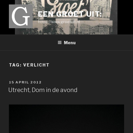
Ga
naar
EEN GROET UIT:
de
https://www.groetuit.nl
inhoud
Menu
TAG:
VERLICHT
GEPLAATST
15 APRIL 2012
OP
Utrecht, Dom in de avond