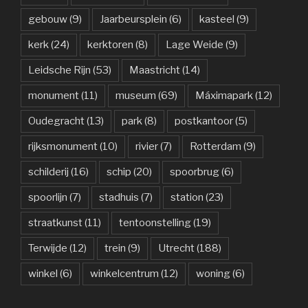
gebouw
(9)
Jaarbeursplein
(6)
kasteel
(9)
kerk
(24)
kerktoren
(8)
Lage Weide
(9)
Leidsche Rijn
(53)
Maastricht
(14)
monument
(11)
museum
(69)
Máximapark
(12)
Oudegracht
(13)
park
(8)
postkantoor
(5)
rijksmonument
(10)
rivier
(7)
Rotterdam
(9)
schilderij
(16)
schip
(20)
spoorbrug
(6)
spoorlijn
(7)
stadhuis
(7)
station
(23)
straatkunst
(11)
tentoonstelling
(19)
Terwijde
(12)
trein
(9)
Utrecht
(188)
winkel
(6)
winkelcentrum
(12)
woning
(6)