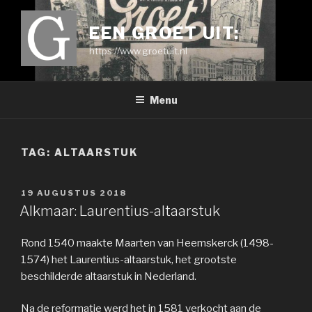
Ga
naar
EEN GROET UIT:
de
https://www.groetuit.nl
inhoud
Menu
TAG:
ALTAARSTUK
GEPLAATST
19 AUGUSTUS 2018
OP
Alkmaar: Laurentius-altaarstuk
Rond 1540 maakte Maarten van Heemskerck (1498-
1574) het Laurentius-altaarstuk, het grootste
beschilderde altaarstuk in Nederland.
Na de reformatie werd het in 1581 verkocht aan de