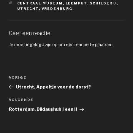
TAGS
CENTRAAL MUSEUM
,
LEEMPUT
,
SCHILDERIJ
,
UTRECHT
,
VREDENBURG
Geef een reactie
Je moet
ingelogd zijn op
om een reactie te plaatsen.
Bericht
Vorig
VORIGE
navigatie
bericht
Utrecht, Appeltje voor de dorst?
Volgend
VOLGENDE
bericht
Rotterdam, Bildaushub I een II