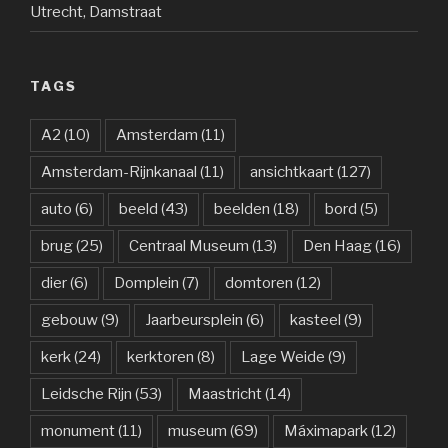
Utrecht, Damstraat
TAGS
A2
(10)
Amsterdam
(11)
Amsterdam-Rijnkanaal
(11)
ansichtkaart
(127)
auto
(6)
beeld
(43)
beelden
(18)
bord
(5)
brug
(25)
Centraal Museum
(13)
Den Haag
(16)
dier
(6)
Domplein
(7)
domtoren
(12)
gebouw
(9)
Jaarbeursplein
(6)
kasteel
(9)
kerk
(24)
kerktoren
(8)
Lage Weide
(9)
Leidsche Rijn
(53)
Maastricht
(14)
monument
(11)
museum
(69)
Máximapark
(12)