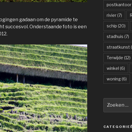
postkantoor
rivier
(7)
R
pogingen gadaan om de pyramide te
schip
(20)
cht succesvol. Onderstaande foto is een
012.
stadhuis
(7)
straatkunst
(
Terwijde
(12)
winkel
(6)
woning
(6)
Zoeken
naar:
CATEGORIE