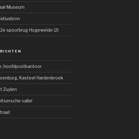
raal Museum
atiusbron
 2e spoorbrug Hogeweide (2)
ERICHTEN
e, hoofdpostkantoor
jsenburg, Kasteel Hardenbroek
ot Zuylen
tsersche vallei
traat