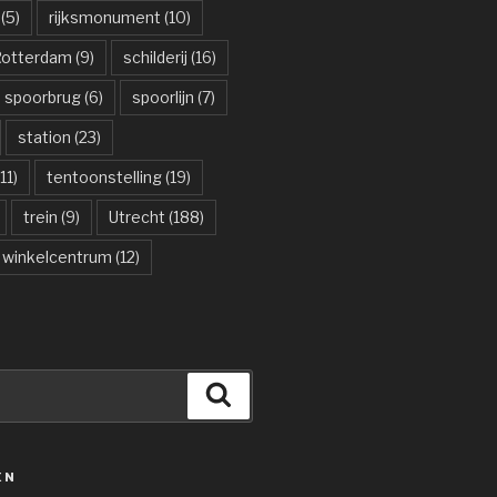
(5)
rijksmonument
(10)
otterdam
(9)
schilderij
(16)
spoorbrug
(6)
spoorlijn
(7)
station
(23)
11)
tentoonstelling
(19)
trein
(9)
Utrecht
(188)
winkelcentrum
(12)
Zoeken
ËN