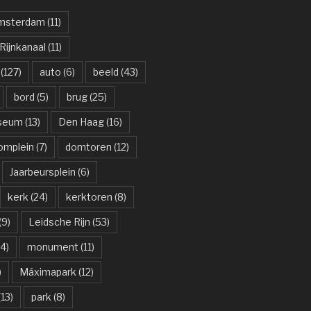
msterdam
(11)
ijnkanaal
(11)
(127)
auto
(6)
beeld
(43)
bord
(5)
brug
(25)
useum
(13)
Den Haag
(16)
omplein
(7)
domtoren
(12)
Jaarbeursplein
(6)
kerk
(24)
kerktoren
(8)
(9)
Leidsche Rijn
(53)
4)
monument
(11)
)
Máximapark
(12)
13)
park
(8)