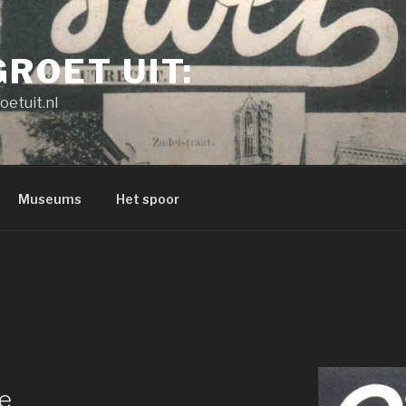
GROET UIT:
oetuit.nl
Museums
Het spoor
de