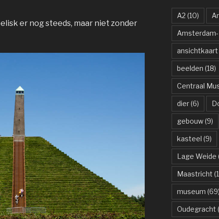
A2
(10)
A
obelisk er nog steeds, maar niet zonder
Amsterdam-R
ansichtkaart
beelden
(18)
Centraal M
dier
(6)
D
gebouw
(9)
kasteel
(9)
Lage Weide
Maastricht
(1
museum
(69
Oudegracht
(