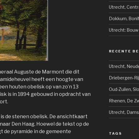
Utrecht, Cent
Dokkum, Bonif
Utrecht: Bouw
RECENTE B
Utrecht, Neud
neraal Auguste de Marmont die dit
Driebergen-Ri
ramideheuvel heeft een hoogte van
en houten obelisk op van zo’n 13
Oud-Zuilen, Sl
isk is in 1894 gebouwd in opdracht van
Rhenen, De Zwi
ort.
Utrecht, Dams
 is de stenen obelisk. De ansichtkaart
d naar Den Haag. Hoewel de tekst op de
igt de pyramide in de gemeente
TAGS