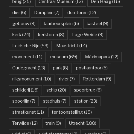
brug
(25)
Centraal Museum
(13)
Den Haag
(16)
dier
(6)
Domplein
(7)
domtoren
(12)
gebouw
(9)
Jaarbeursplein
(6)
kasteel
(9)
kerk
(24)
kerktoren
(8)
Lage Weide
(9)
Leidsche Rijn
(53)
Maastricht
(14)
monument
(11)
museum
(69)
Máximapark
(12)
Oudegracht
(13)
park
(8)
postkantoor
(5)
rijksmonument
(10)
rivier
(7)
Rotterdam
(9)
schilderij
(16)
schip
(20)
spoorbrug
(6)
spoorlijn
(7)
stadhuis
(7)
station
(23)
straatkunst
(11)
tentoonstelling
(19)
Terwijde
(12)
trein
(9)
Utrecht
(188)