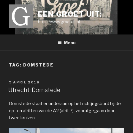
Ga
naar
EEN GROET UIT:
de
https://www.groetuit.nl
inhoud
Menu
TAG:
DOMSTEDE
GEPLAATST
9 APRIL 2016
OP
Utrecht: Domstede
Domstede staat er onderaan op het richtjngsbord bij de
op- en afritten van de A2 (afrit 7), voorafgegaan door
twee kruizen.