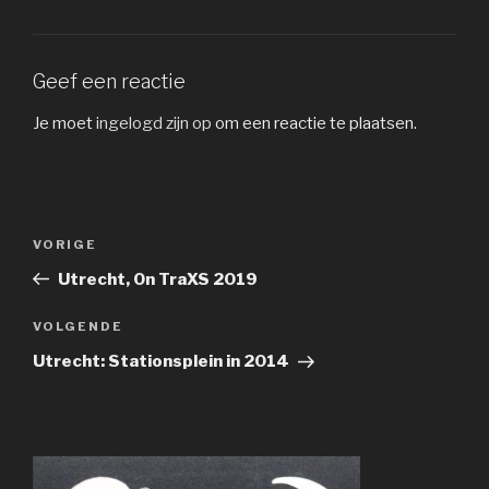
Geef een reactie
Je moet
ingelogd zijn op
om een reactie te plaatsen.
Bericht
Vorig
VORIGE
navigatie
bericht
Utrecht, On TraXS 2019
Volgend
VOLGENDE
bericht
Utrecht: Stationsplein in 2014