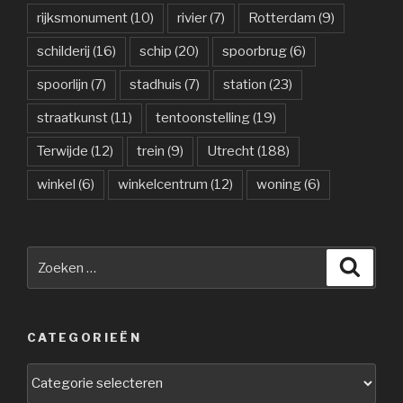
rijksmonument
(10)
rivier
(7)
Rotterdam
(9)
schilderij
(16)
schip
(20)
spoorbrug
(6)
spoorlijn
(7)
stadhuis
(7)
station
(23)
straatkunst
(11)
tentoonstelling
(19)
Terwijde
(12)
trein
(9)
Utrecht
(188)
winkel
(6)
winkelcentrum
(12)
woning
(6)
Zoeken
Zoeke
naar:
CATEGORIEËN
Categorieën