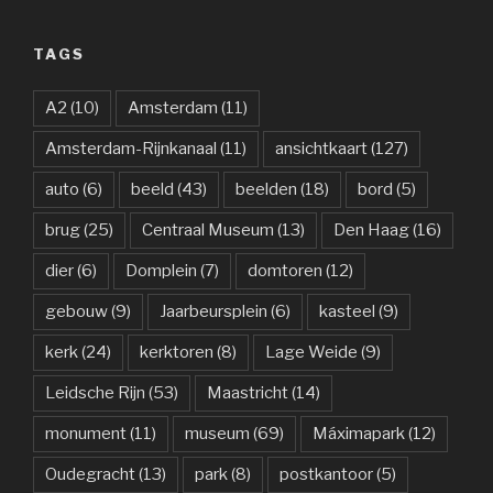
TAGS
A2
(10)
Amsterdam
(11)
Amsterdam-Rijnkanaal
(11)
ansichtkaart
(127)
auto
(6)
beeld
(43)
beelden
(18)
bord
(5)
brug
(25)
Centraal Museum
(13)
Den Haag
(16)
dier
(6)
Domplein
(7)
domtoren
(12)
gebouw
(9)
Jaarbeursplein
(6)
kasteel
(9)
kerk
(24)
kerktoren
(8)
Lage Weide
(9)
Leidsche Rijn
(53)
Maastricht
(14)
monument
(11)
museum
(69)
Máximapark
(12)
Oudegracht
(13)
park
(8)
postkantoor
(5)