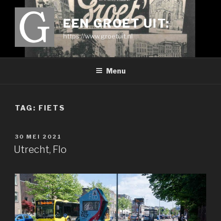
Ga
naar
EEN GROET UIT:
de
https://www.groetuit.nl
inhoud
Menu
TAG:
FIETS
GEPLAATST
30 MEI 2021
OP
Utrecht, Flo