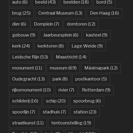
auto
(6)
beeld
(43)
beelden
(18)
bord
(5)
brug
(25)
Centraal Museum
(13)
Den Haag
(16)
dier
(6)
Domplein
(7)
domtoren
(12)
gebouw
(9)
Jaarbeursplein
(6)
kasteel
(9)
kerk
(24)
kerktoren
(8)
Lage Weide
(9)
Leidsche Rijn
(53)
Maastricht
(14)
monument
(11)
museum
(69)
Máximapark
(12)
Oudegracht
(13)
park
(8)
postkantoor
(5)
rijksmonument
(10)
rivier
(7)
Rotterdam
(9)
schilderij
(16)
schip
(20)
spoorbrug
(6)
spoorlijn
(7)
stadhuis
(7)
station
(23)
straatkunst
(11)
tentoonstelling
(19)