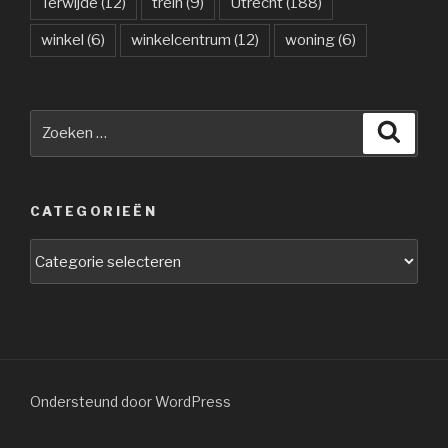
Terwijde
(12)
trein
(9)
Utrecht
(188)
winkel
(6)
winkelcentrum
(12)
woning
(6)
Zoeken
Zoeke
naar:
CATEGORIEËN
Categorieën
Ondersteund door WordPress