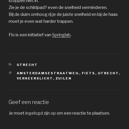
stoppen niet in.
Zie je de schildpad? even de snelheid verminderen.
Bij de duim omhoog rij je de juiste snelheid en bij de haas
moet je even wat harder trappen.
Flo is een initiatief van
Springlab
.
CATEGORIEËN
UTRECHT
TAGS
AMSTERDAMSESTRAATWEG
,
FIETS
,
UTRECHT
,
VERKEERSLICHT
,
ZUILEN
Geef een reactie
Je moet
ingelogd zijn op
om een reactie te plaatsen.