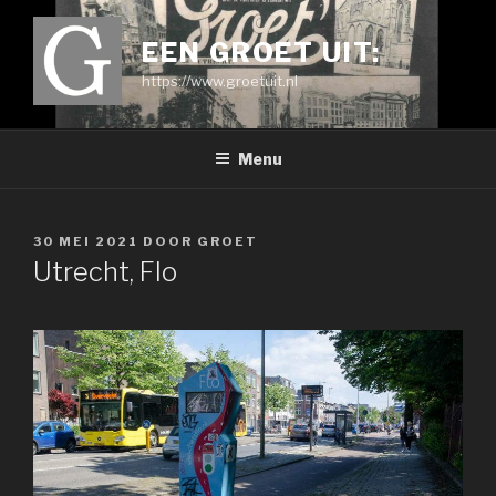
Ga
naar
EEN GROET UIT:
de
https://www.groetuit.nl
inhoud
Menu
GEPLAATST
30 MEI 2021
DOOR
GROET
OP
Utrecht, Flo