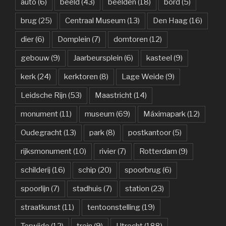
auto
(6)
beeld
(43)
beelden
(18)
bord
(5)
brug
(25)
Centraal Museum
(13)
Den Haag
(16)
dier
(6)
Domplein
(7)
domtoren
(12)
gebouw
(9)
Jaarbeursplein
(6)
kasteel
(9)
kerk
(24)
kerktoren
(8)
Lage Weide
(9)
Leidsche Rijn
(53)
Maastricht
(14)
monument
(11)
museum
(69)
Máximapark
(12)
Oudegracht
(13)
park
(8)
postkantoor
(5)
rijksmonument
(10)
rivier
(7)
Rotterdam
(9)
schilderij
(16)
schip
(20)
spoorbrug
(6)
spoorlijn
(7)
stadhuis
(7)
station
(23)
straatkunst
(11)
tentoonstelling
(19)
Terwijde
(12)
trein
(9)
Utrecht
(188)