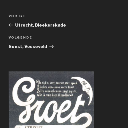
Bericht
Vorig
VORIGE
navigatie
bericht
Utrecht, Bleekerskade
Volgend
VOLGENDE
bericht
Soest, Vosseveld