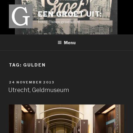
Ga
naar
EEN GROET UIT:
de
https://www.groetuit.nl
inhoud
Menu
TAG:
GULDEN
GEPLAATST
24 NOVEMBER 2013
OP
Utrecht, Geldmuseum