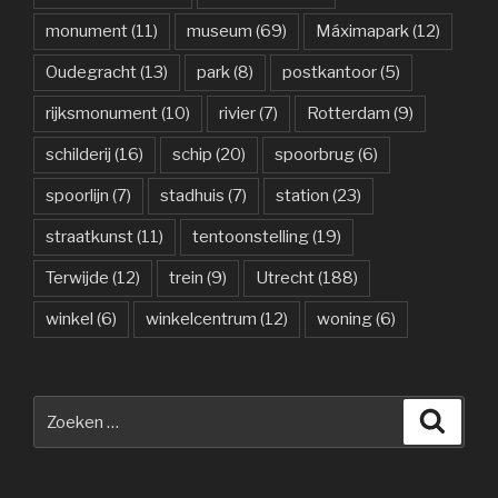
monument
(11)
museum
(69)
Máximapark
(12)
Oudegracht
(13)
park
(8)
postkantoor
(5)
rijksmonument
(10)
rivier
(7)
Rotterdam
(9)
schilderij
(16)
schip
(20)
spoorbrug
(6)
spoorlijn
(7)
stadhuis
(7)
station
(23)
straatkunst
(11)
tentoonstelling
(19)
Terwijde
(12)
trein
(9)
Utrecht
(188)
winkel
(6)
winkelcentrum
(12)
woning
(6)
Zoeken
Zoeke
naar: