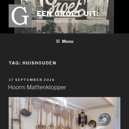
Ga
naar
EEN GROET UIT:
de
https://www.groetuit.nl
inhoud
Menu
TAG:
HUISHOUDEN
GEPLAATST
17 SEPTEMBER 2016
OP
Hoorn: Mattenklopper