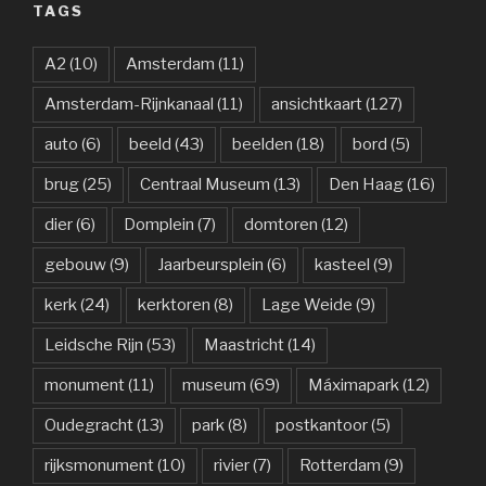
TAGS
A2
(10)
Amsterdam
(11)
Amsterdam-Rijnkanaal
(11)
ansichtkaart
(127)
auto
(6)
beeld
(43)
beelden
(18)
bord
(5)
brug
(25)
Centraal Museum
(13)
Den Haag
(16)
dier
(6)
Domplein
(7)
domtoren
(12)
gebouw
(9)
Jaarbeursplein
(6)
kasteel
(9)
kerk
(24)
kerktoren
(8)
Lage Weide
(9)
Leidsche Rijn
(53)
Maastricht
(14)
monument
(11)
museum
(69)
Máximapark
(12)
Oudegracht
(13)
park
(8)
postkantoor
(5)
rijksmonument
(10)
rivier
(7)
Rotterdam
(9)