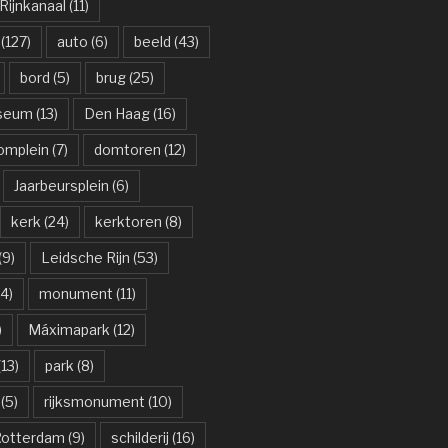
ijnkanaal
(11)
(127)
auto
(6)
beeld
(43)
bord
(5)
brug
(25)
useum
(13)
Den Haag
(16)
omplein
(7)
domtoren
(12)
Jaarbeursplein
(6)
kerk
(24)
kerktoren
(8)
(9)
Leidsche Rijn
(53)
4)
monument
(11)
)
Máximapark
(12)
13)
park
(8)
(5)
rijksmonument
(10)
otterdam
(9)
schilderij
(16)