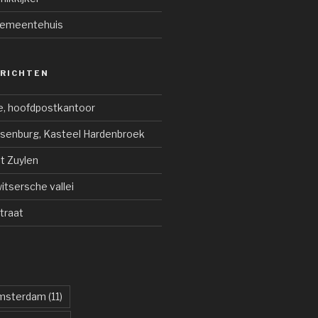
emeentehuis
ERICHTEN
e, hoofdpostkantoor
jsenburg, Kasteel Hardenbroek
ot Zuylen
tsersche vallei
traat
msterdam
(11)