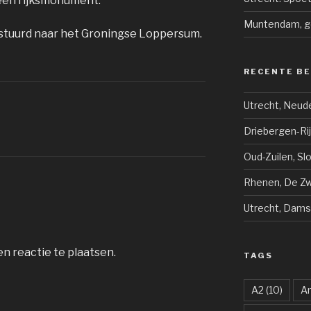
een rijksmonument.
Muntendam, g
erstuurd naar het Groningse Loppersum.
RECENTE B
Utrecht, Neud
Driebergen-Ri
Oud-Zuilen, Sl
Rhenen, De Zwi
Utrecht, Dams
n reactie te plaatsen.
TAGS
A2
(10)
A