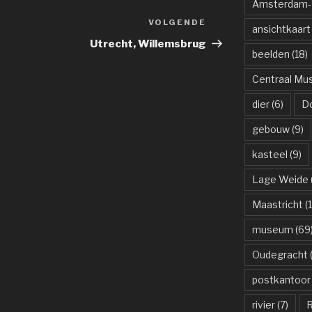
Amsterdam-R
VOLGENDE
Volgend
ansichtkaart
bericht
Utrecht, Willemsbrug
beelden
(18)
Centraal M
dier
(6)
D
gebouw
(9)
kasteel
(9)
Lage Weide
Maastricht
(1
museum
(69
Oudegracht
(
postkantoor
rivier
(7)
R