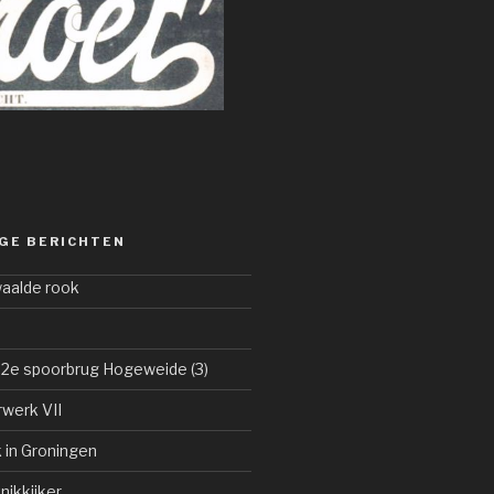
GE BERICHTEN
waalde rook
e
 2e spoorbrug Hogeweide (3)
werk VII
k in Groningen
nikkijker