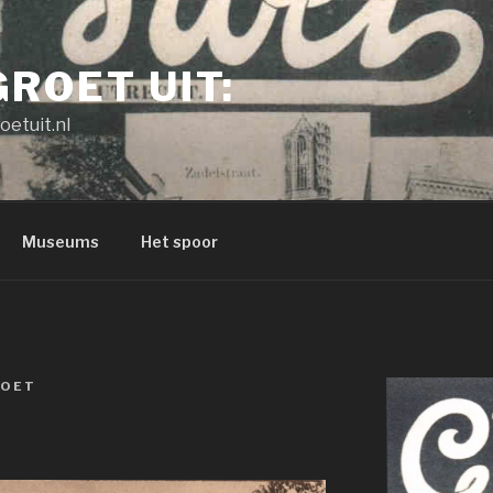
GROET UIT:
oetuit.nl
Museums
Het spoor
OET