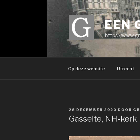
Ga
naar
de
EEN 
inhoud
https://www.gr
Op deze website
Utrecht
GEPLAATST
28 DECEMBER 2020
DOOR
GR
OP
Gasselte, NH-kerk