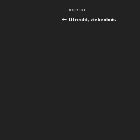
Bericht
Vorig
VORIGE
navigatie
bericht
Utrecht, ziekenhuis