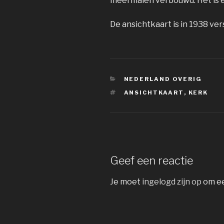
meermalen verbouwd. Het is 
De ansichtkaart is in 1938 v
CATEGORIEËN
NEDERLAND OVERIG
TAGS
ANSICHTKAART
,
KERK
Geef een reactie
Je moet
ingelogd zijn op
om ee