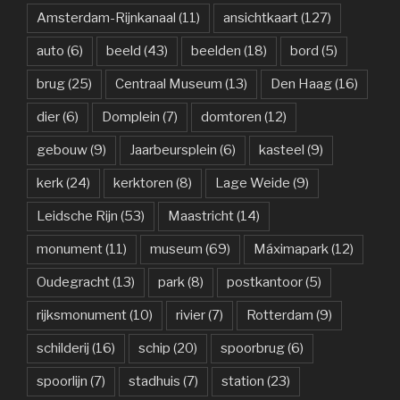
Amsterdam-Rijnkanaal
(11)
ansichtkaart
(127)
auto
(6)
beeld
(43)
beelden
(18)
bord
(5)
brug
(25)
Centraal Museum
(13)
Den Haag
(16)
dier
(6)
Domplein
(7)
domtoren
(12)
gebouw
(9)
Jaarbeursplein
(6)
kasteel
(9)
kerk
(24)
kerktoren
(8)
Lage Weide
(9)
Leidsche Rijn
(53)
Maastricht
(14)
monument
(11)
museum
(69)
Máximapark
(12)
Oudegracht
(13)
park
(8)
postkantoor
(5)
rijksmonument
(10)
rivier
(7)
Rotterdam
(9)
schilderij
(16)
schip
(20)
spoorbrug
(6)
spoorlijn
(7)
stadhuis
(7)
station
(23)