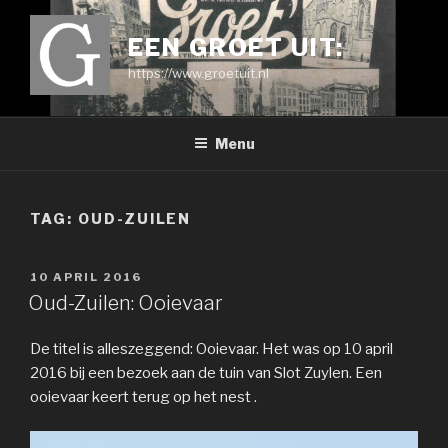
Ga
naar
EEN GROET UIT:
de
https://www.groetuit.nl
inhoud
Menu
TAG:
OUD-ZUILEN
GEPLAATST
10 APRIL 2016
OP
Oud-Zuilen: Ooievaar
De titel is alleszeggend: Ooievaar. Het was op 10 april
2016 bij een bezoek aan de tuin van Slot Zuylen. Een
ooievaar keert terug op het nest .