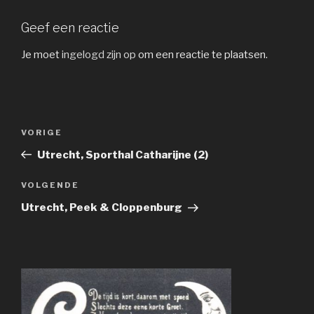
Geef een reactie
Je moet
ingelogd zijn op
om een reactie te plaatsen.
Bericht
Vorig
VORIGE
navigatie
bericht
Utrecht, Sporthal Catharijne (2)
Volgend
VOLGENDE
bericht
Utrecht, Peek & Cloppenburg