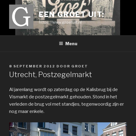
Ga
naar
EEN GROET UIT:
de
https://www.groetuit.nl
inhoud
Menu
GEPLAATST
8 SEPTEMBER 2012
DOOR
GROET
OP
Utrecht, Postzegelmarkt
Al jarenlang wordt op zaterdag op de Kalisbrug bij de
Vismarkt de postzegelmarkt gehouden. Stond in het
verleden de brug vol met standjes, tegenwoordig zijn er
nog maar enkele.