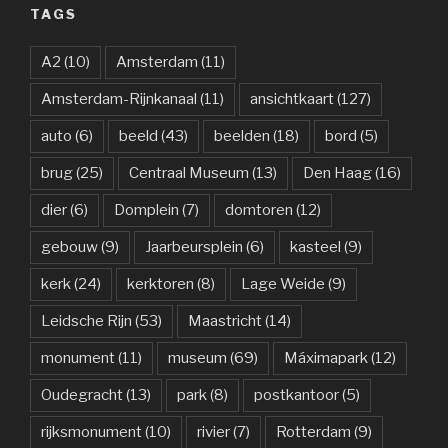
TAGS
A2
(10)
Amsterdam
(11)
Amsterdam-Rijnkanaal
(11)
ansichtkaart
(127)
auto
(6)
beeld
(43)
beelden
(18)
bord
(5)
brug
(25)
Centraal Museum
(13)
Den Haag
(16)
dier
(6)
Domplein
(7)
domtoren
(12)
gebouw
(9)
Jaarbeursplein
(6)
kasteel
(9)
kerk
(24)
kerktoren
(8)
Lage Weide
(9)
Leidsche Rijn
(53)
Maastricht
(14)
monument
(11)
museum
(69)
Máximapark
(12)
Oudegracht
(13)
park
(8)
postkantoor
(5)
rijksmonument
(10)
rivier
(7)
Rotterdam
(9)