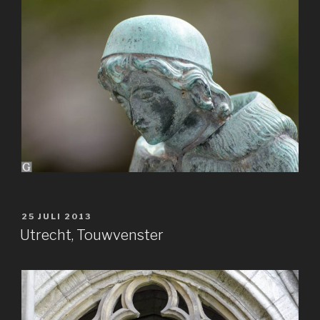
GEPLAATST
25 JULI 2013
OP
Utrecht, Touwvenster