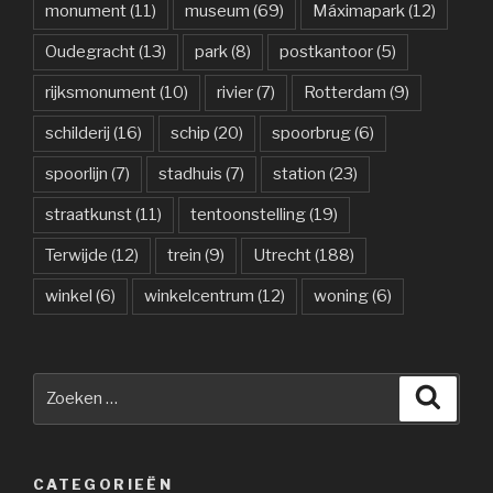
monument
(11)
museum
(69)
Máximapark
(12)
Oudegracht
(13)
park
(8)
postkantoor
(5)
rijksmonument
(10)
rivier
(7)
Rotterdam
(9)
schilderij
(16)
schip
(20)
spoorbrug
(6)
spoorlijn
(7)
stadhuis
(7)
station
(23)
straatkunst
(11)
tentoonstelling
(19)
Terwijde
(12)
trein
(9)
Utrecht
(188)
winkel
(6)
winkelcentrum
(12)
woning
(6)
Zoeken
Zoeke
naar:
CATEGORIEËN