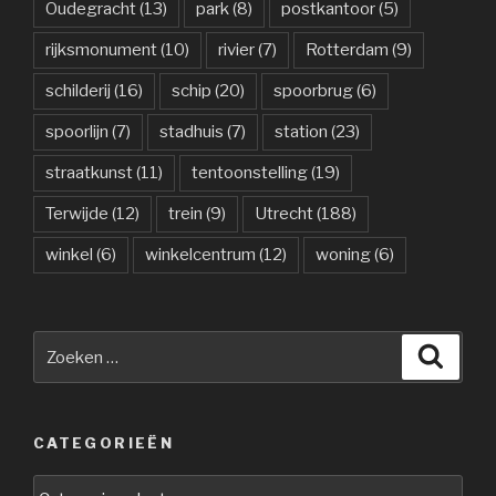
Oudegracht
(13)
park
(8)
postkantoor
(5)
rijksmonument
(10)
rivier
(7)
Rotterdam
(9)
schilderij
(16)
schip
(20)
spoorbrug
(6)
spoorlijn
(7)
stadhuis
(7)
station
(23)
straatkunst
(11)
tentoonstelling
(19)
Terwijde
(12)
trein
(9)
Utrecht
(188)
winkel
(6)
winkelcentrum
(12)
woning
(6)
Zoeken
Zoeke
naar:
CATEGORIEËN
Categorieën