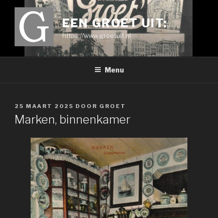
Ga
naar
EEN GROET UIT:
de
https://www.groetuit.nl
inhoud
Menu
GEPLAATST
25 MAART 2025
DOOR
GROET
OP
Marken, binnenkamer