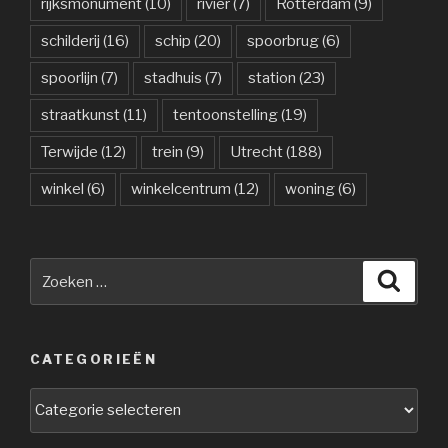
rijksmonument
(10)
rivier
(7)
Rotterdam
(9)
schilderij
(16)
schip
(20)
spoorbrug
(6)
spoorlijn
(7)
stadhuis
(7)
station
(23)
straatkunst
(11)
tentoonstelling
(19)
Terwijde
(12)
trein
(9)
Utrecht
(188)
winkel
(6)
winkelcentrum
(12)
woning
(6)
Zoeken
Zoeke
naar:
CATEGORIEËN
Categorieën