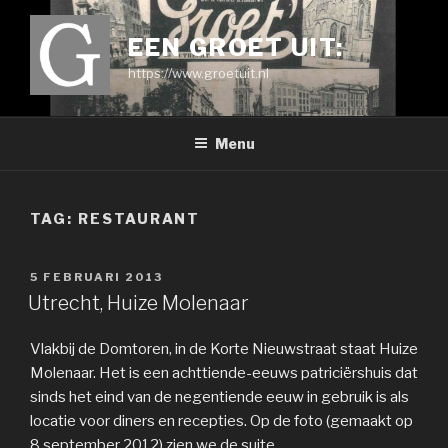
Ga
naar
EEN GROET UIT:
de
https://www.groetuit.nl
inhoud
Menu
TAG:
RESTAURANT
GEPLAATST
5 FEBRUARI 2013
OP
Utrecht, Huize Molenaar
Vlakbij de Domtoren, in de Korte Nieuwstraat staat Huize
Molenaar. Het is een achttiende-eeuws patriciërshuis dat
sinds het eind van de negentiende eeuw in gebruik is als
locatie voor diners en recepties. Op de foto (gemaakt op
8 september 2012) zien we de suite.