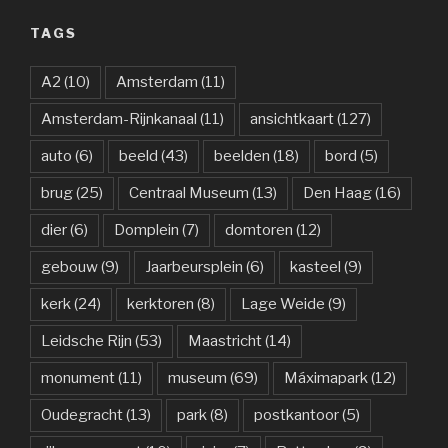
TAGS
A2
(10)
Amsterdam
(11)
Amsterdam-Rijnkanaal
(11)
ansichtkaart
(127)
auto
(6)
beeld
(43)
beelden
(18)
bord
(5)
brug
(25)
Centraal Museum
(13)
Den Haag
(16)
dier
(6)
Domplein
(7)
domtoren
(12)
gebouw
(9)
Jaarbeursplein
(6)
kasteel
(9)
kerk
(24)
kerktoren
(8)
Lage Weide
(9)
Leidsche Rijn
(53)
Maastricht
(14)
monument
(11)
museum
(69)
Máximapark
(12)
Oudegracht
(13)
park
(8)
postkantoor
(5)