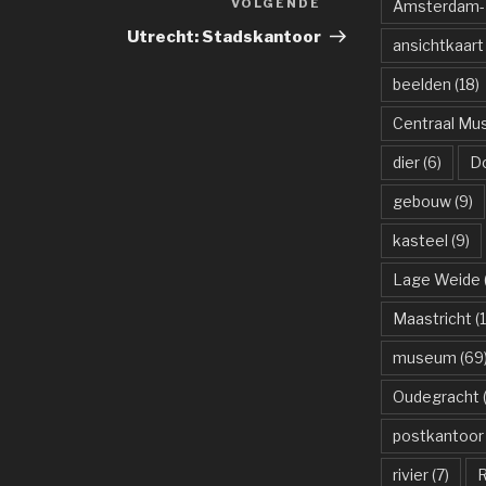
VOLGENDE
Volgend
Amsterdam-R
bericht
Utrecht: Stadskantoor
ansichtkaart
beelden
(18)
Centraal M
dier
(6)
D
gebouw
(9)
kasteel
(9)
Lage Weide
Maastricht
(1
museum
(69
Oudegracht
(
postkantoor
rivier
(7)
R