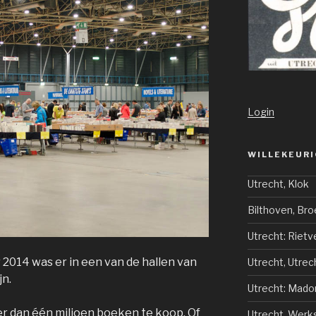
Login
WILLEKEURI
Utrecht, Klok
Bilthoven, Br
Utrecht: Rietv
2014 was er in een van de hallen van
Utrecht, Utrec
jn.
Utrecht: Mado
er dan één miljoen boeken te koop. Of
Utrecht, Wer