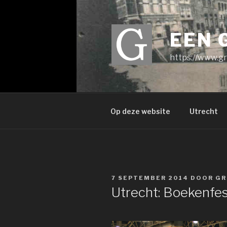
Ga
naar
de
EEN 
inhoud
https://www.gr
Op deze website
Utrecht
GEPLAATST
7 SEPTEMBER 2014
DOOR
GR
OP
Utrecht: Boekenfes