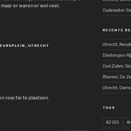
n, maar er waren er wel veel.
Oudewater: Sw
RECENTE B
Utrecht, Neud
EURSPLEIN
,
UTRECHT
Driebergen-Ri
Oud-Zuilen, Sl
Rhenen, De Zwi
Utrecht, Dams
n reactie te plaatsen.
TAGS
A2
(10)
A