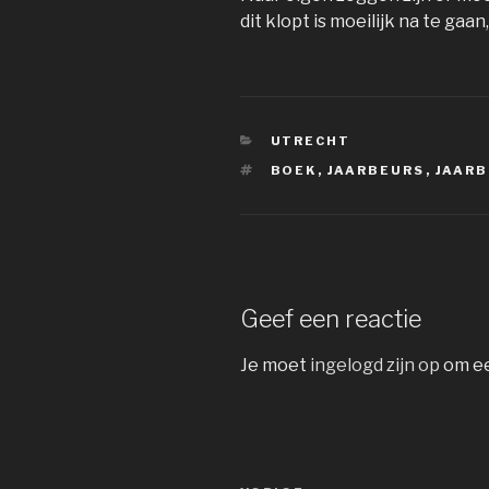
dit klopt is moeilijk na te gaa
CATEGORIEËN
UTRECHT
TAGS
BOEK
,
JAARBEURS
,
JAARB
Geef een reactie
Je moet
ingelogd zijn op
om ee
Bericht