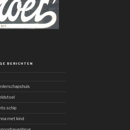
GE BERICHTEN
oederschapshuis
eldstoel
hts schip
nna met kind
kspoorhavenbrug