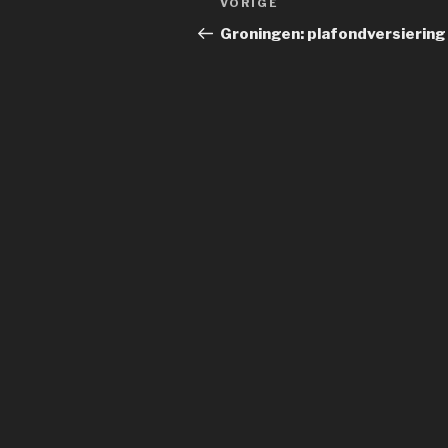
Vorig
VORIGE
navigatie
bericht
Groningen: plafondversiering