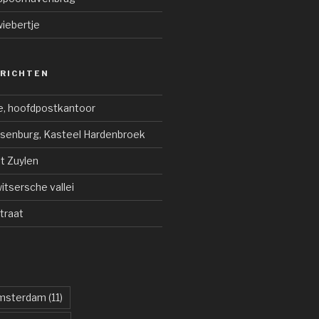
iebertje
ERICHTEN
e, hoofdpostkantoor
jsenburg, Kasteel Hardenbroek
ot Zuylen
tsersche vallei
traat
msterdam
(11)