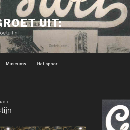
GROET UIT:
oetuit.nl
Museums
Het spoor
OET
tijn