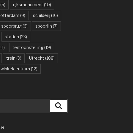
(5)
rijksmonument
(10)
otterdam
(9)
schilderij
(16)
spoorbrug
(6)
spoorlijn
(7)
station
(23)
11)
tentoonstelling
(19)
trein
(9)
Utrecht
(188)
winkelcentrum
(12)
Zoeken
ËN