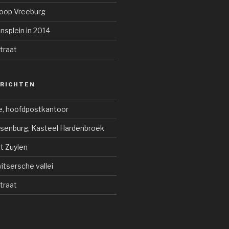
coop Vreeburg
onsplein in 2014
traat
ERICHTEN
e, hoofdpostkantoor
jsenburg, Kasteel Hardenbroek
ot Zuylen
tsersche vallei
traat