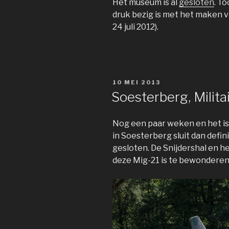
Het museum is al
gesloten
. T
druk bezig is met het maken v
24 juli 2012).
GEPLAATST
10 MEI 2013
OP
Soesterberg, Milit
Nog een paar weken en het is
in Soesterberg sluit dan defin
gesloten. De Snijdershal en h
deze Mig-21 is te bewonderen, 