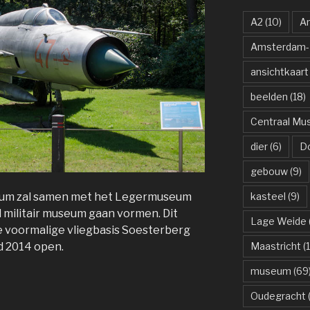
A2
(10)
A
Amsterdam-R
ansichtkaart
beelden
(18)
Centraal M
dier
(6)
D
gebouw
(9)
kasteel
(9)
eum zal samen met het Legermuseum
l militair museum gaan vormen. Dit
Lage Weide
voormalige vliegbasis Soesterberg
Maastricht
(1
d 2014 open.
museum
(69
Oudegracht
(