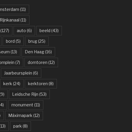
msterdam
(11)
ijnkanaal
(11)
(127)
auto
(6)
beeld
(43)
bord
(5)
brug
(25)
useum
(13)
Den Haag
(16)
omplein
(7)
domtoren
(12)
Jaarbeursplein
(6)
kerk
(24)
kerktoren
(8)
(9)
Leidsche Rijn
(53)
4)
monument
(11)
)
Máximapark
(12)
13)
park
(8)