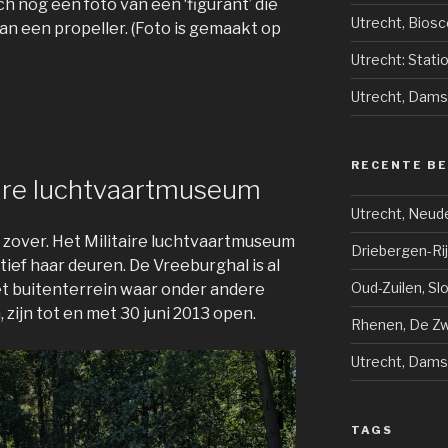
och nog een foto van een ‘figurant’ die
Utrecht, Bios
an een propeller. (Foto is gemaakt op
Utrecht: Stati
Utrecht, Dams
RECENTE B
aire luchtvaartmuseum
Utrecht, Neud
 zover. Het Militaire luchtvaartmuseum
Driebergen-Ri
itief haar deuren. De Vreeburghal is al
Oud-Zuilen, Sl
et buitenterrein waar onder andere
zijn tot en met 30 juni 2013 open.
Rhenen, De Zwi
Utrecht, Dams
TAGS