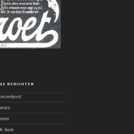
GE BERICHTEN
oezenboot
beurs
oren
K. Kerk