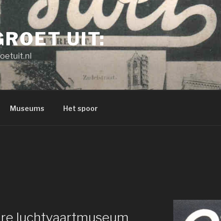
GROET UIT:
oetuit.nl
Museums
Het spoor
aire luchtvaartmuseum