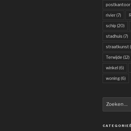
postkantoor
rivier
(7)
R
schip
(20)
stadhuis
(7)
straatkunst
(
Terwijde
(12)
winkel
(6)
woning
(6)
Zoeken
naar:
CATEGORIE