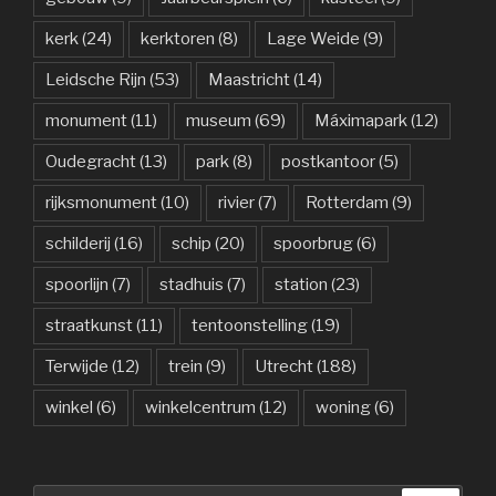
kerk
(24)
kerktoren
(8)
Lage Weide
(9)
Leidsche Rijn
(53)
Maastricht
(14)
monument
(11)
museum
(69)
Máximapark
(12)
Oudegracht
(13)
park
(8)
postkantoor
(5)
rijksmonument
(10)
rivier
(7)
Rotterdam
(9)
schilderij
(16)
schip
(20)
spoorbrug
(6)
spoorlijn
(7)
stadhuis
(7)
station
(23)
straatkunst
(11)
tentoonstelling
(19)
Terwijde
(12)
trein
(9)
Utrecht
(188)
winkel
(6)
winkelcentrum
(12)
woning
(6)