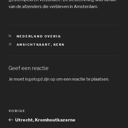
van de afzenders die verbleven in Amsterdam.
CATEGORIEËN
NEDERLAND OVERIG
TAGS
ANSICHTKAART
,
KERK
Geef een reactie
Je moet
ingelogd zijn op
om een reactie te plaatsen.
Bericht
Vorig
VORIGE
navigatie
bericht
Utrecht, Kromhoutkazerne