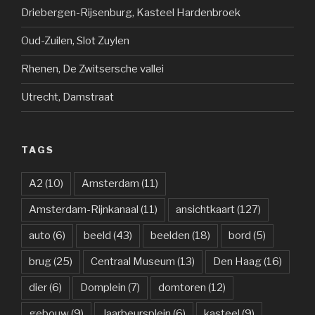
Driebergen-Rijsenburg, Kasteel Hardenbroek
Oud-Zuilen, Slot Zuylen
Rhenen, De Zwitsersche vallei
Utrecht, Damstraat
TAGS
A2
(10)
Amsterdam
(11)
Amsterdam-Rijnkanaal
(11)
ansichtkaart
(127)
auto
(6)
beeld
(43)
beelden
(18)
bord
(5)
brug
(25)
Centraal Museum
(13)
Den Haag
(16)
dier
(6)
Domplein
(7)
domtoren
(12)
gebouw
(9)
Jaarbeursplein
(6)
kasteel
(9)