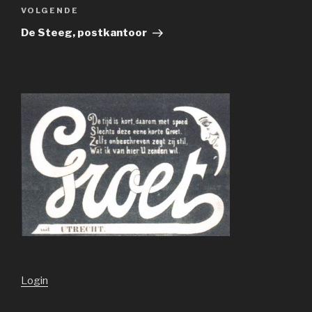
Volgend
VOLGENDE
bericht
De Steeg, postkantoor
Login