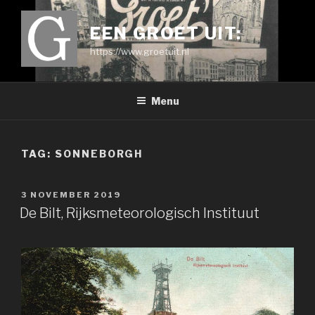
Ga
naar
EEN GROET UIT:
de
https://www.groetuit.nl
inhoud
Menu
TAG:
SONNEBORGH
GEPLAATST
3 NOVEMBER 2019
OP
De Bilt, Rijksmeteorologisch Instituut