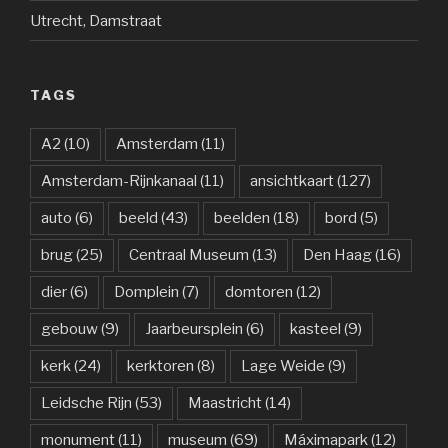
Utrecht, Damstraat
TAGS
A2
(10)
Amsterdam
(11)
Amsterdam-Rijnkanaal
(11)
ansichtkaart
(127)
auto
(6)
beeld
(43)
beelden
(18)
bord
(5)
brug
(25)
Centraal Museum
(13)
Den Haag
(16)
dier
(6)
Domplein
(7)
domtoren
(12)
gebouw
(9)
Jaarbeursplein
(6)
kasteel
(9)
kerk
(24)
kerktoren
(8)
Lage Weide
(9)
Leidsche Rijn
(53)
Maastricht
(14)
monument
(11)
museum
(69)
Máximapark
(12)