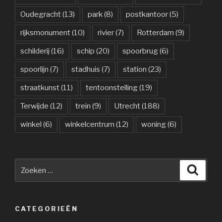
Oudegracht
(13)
park
(8)
postkantoor
(5)
rijksmonument
(10)
rivier
(7)
Rotterdam
(9)
schilderij
(16)
schip
(20)
spoorbrug
(6)
spoorlijn
(7)
stadhuis
(7)
station
(23)
straatkunst
(11)
tentoonstelling
(19)
Terwijde
(12)
trein
(9)
Utrecht
(188)
winkel
(6)
winkelcentrum
(12)
woning
(6)
Zoeken
Zoeke
naar:
CATEGORIEËN