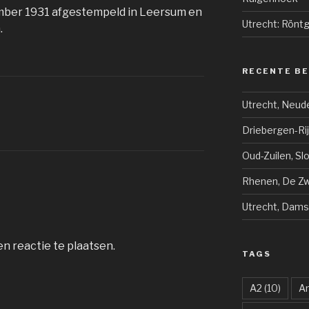
ember 1931 afgestempeld in Leersum en
Utrecht: Rönt
.
RECENTE B
Utrecht, Neud
Driebergen-Ri
Oud-Zuilen, Sl
Rhenen, De Zwi
Utrecht, Dams
n reactie te plaatsen.
TAGS
A2
(10)
A