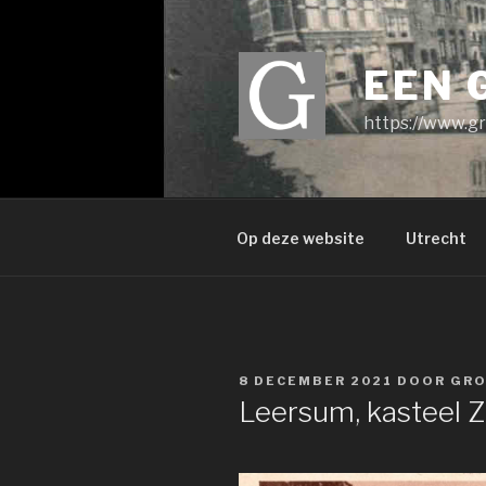
Ga
naar
de
EEN 
inhoud
https://www.gr
Op deze website
Utrecht
GEPLAATST
8 DECEMBER 2021
DOOR
GRO
OP
Leersum, kasteel Zu