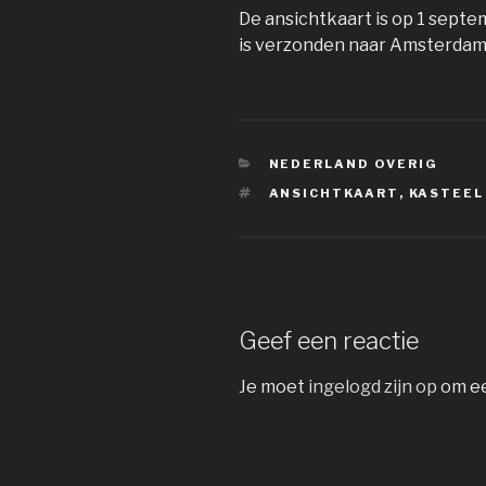
De ansichtkaart is op 1 sept
is verzonden naar Amsterdam
CATEGORIEËN
NEDERLAND OVERIG
TAGS
ANSICHTKAART
,
KASTEEL
Geef een reactie
Je moet
ingelogd zijn op
om ee