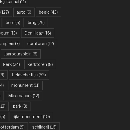
ijnkanaal
(11)
(127)
auto
(6)
beeld
(43)
bord
(5)
brug
(25)
useum
(13)
Den Haag
(16)
omplein
(7)
domtoren
(12)
Jaarbeursplein
(6)
kerk
(24)
kerktoren
(8)
(9)
Leidsche Rijn
(53)
4)
monument
(11)
)
Máximapark
(12)
13)
park
(8)
(5)
rijksmonument
(10)
otterdam
(9)
schilderij
(16)