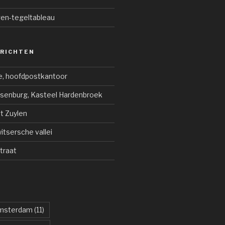
gen-tegeltableau
ERICHTEN
e, hoofdpostkantoor
jsenburg, Kasteel Hardenbroek
ot Zuylen
tsersche vallei
traat
msterdam
(11)