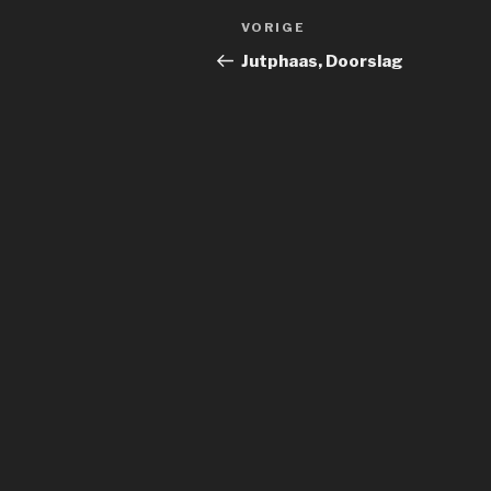
Bericht
Vorig
VORIGE
navigatie
bericht
Jutphaas, Doorslag