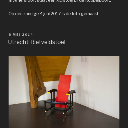
In Amersfoort staat een XL-stoel bij de Koppelpoort.
Op een zonnige 4 juni 2017 is de foto gemaakt.
GEPLAATST
6 MEI 2014
OP
Utrecht: Rietveldstoel