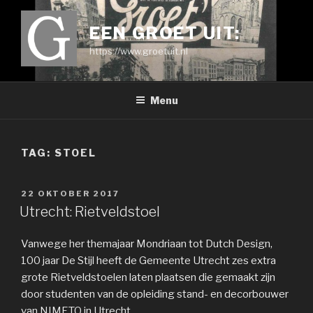
Ga
naar
EEN GROET UIT:
de
https://www.groetuit.nl
inhoud
Menu
TAG:
STOEL
GEPLAATST
22 OKTOBER 2017
OP
Utrecht: Rietveldstoel
Vanwege her themajaar Mondriaan tot Dutch Design,
100 jaar De Stijl heeft de Gemeente Utrecht zes extra
grote Rietveldstoelen laten plaatsen die gemaakt zijn
door studenten van de opleiding stand- en decorbouwer
van NIMETO in Utrecht.