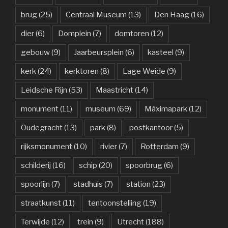
brug
(25)
Centraal Museum
(13)
Den Haag
(16)
dier
(6)
Domplein
(7)
domtoren
(12)
gebouw
(9)
Jaarbeursplein
(6)
kasteel
(9)
kerk
(24)
kerktoren
(8)
Lage Weide
(9)
Leidsche Rijn
(53)
Maastricht
(14)
monument
(11)
museum
(69)
Máximapark
(12)
Oudegracht
(13)
park
(8)
postkantoor
(5)
rijksmonument
(10)
rivier
(7)
Rotterdam
(9)
schilderij
(16)
schip
(20)
spoorbrug
(6)
spoorlijn
(7)
stadhuis
(7)
station
(23)
straatkunst
(11)
tentoonstelling
(19)
Terwijde
(12)
trein
(9)
Utrecht
(188)