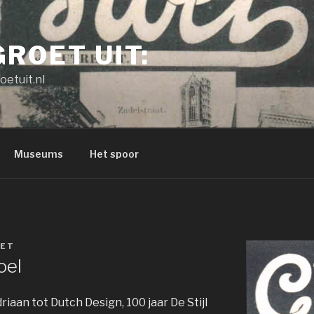
GROET UIT:
oetuit.nl
Museums
Het spoor
ET
oel
an tot Dutch Design, 100 jaar De Stijl