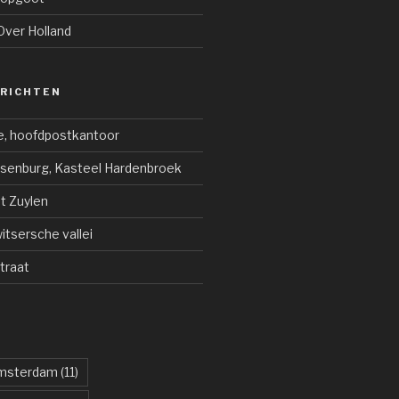
Over Holland
ERICHTEN
e, hoofdpostkantoor
jsenburg, Kasteel Hardenbroek
ot Zuylen
tsersche vallei
traat
msterdam
(11)