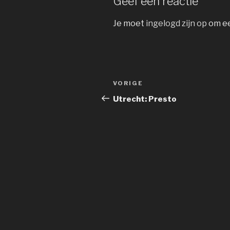
Geef een reactie
Je moet
ingelogd zijn op
om ee
Bericht
Vorig
VORIGE
navigatie
bericht
Utrecht: Presto