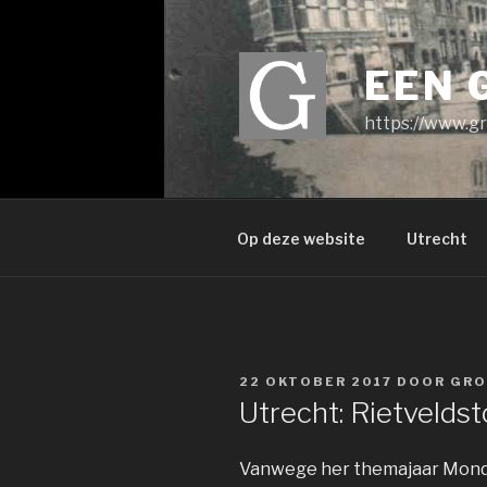
Ga
naar
de
EEN 
inhoud
https://www.gr
Op deze website
Utrecht
GEPLAATST
22 OKTOBER 2017
DOOR
GRO
OP
Utrecht: Rietveldst
Vanwege her themajaar Mondria