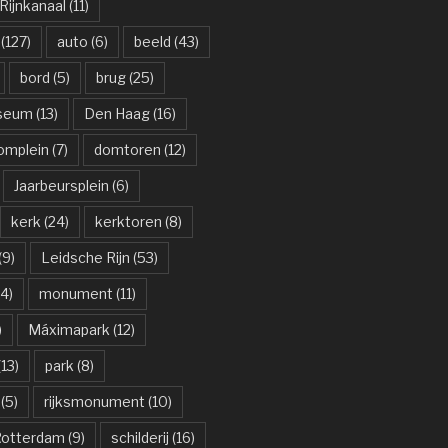
ijnkanaal
(11)
(127)
auto
(6)
beeld
(43)
bord
(5)
brug
(25)
useum
(13)
Den Haag
(16)
omplein
(7)
domtoren
(12)
Jaarbeursplein
(6)
kerk
(24)
kerktoren
(8)
(9)
Leidsche Rijn
(53)
4)
monument
(11)
)
Máximapark
(12)
13)
park
(8)
(5)
rijksmonument
(10)
otterdam
(9)
schilderij
(16)