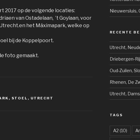
rt 2017 op de volgende locaties:
Nieuwersluis, 
driaen van Ostadelaan, ’t Goylaan, voor
 Utrecht.en het Máximapark, welke op
RECENTE B
oel bij de Koppelpoort.
Utrecht, Neud
 de foto gemaakt.
Driebergen-Ri
Oud-Zuilen, Sl
Rhenen, De Zwi
Utrecht, Dams
ARK
,
STOEL
,
UTRECHT
TAGS
A2
(10)
A