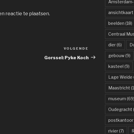
Amsterdam-R
ansichtkaart
n reactie te plaatsen.
beelden
(18)
Centraal M
dier
(6)
D
VOLGENDE
Volgend
gebouw
(9)
bericht
Gorssel: Pyke Koch
kasteel
(9)
Lage Weide
Maastricht
(1
museum
(69
Oudegracht
(
postkantoor
rivier
(7)
R