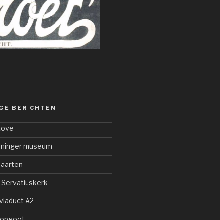
GE BERICHTEN
Love
roninger museum
Maarten
. Servatiuskerk
viaduct A2
oopgoot