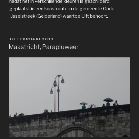
nadat het in verschillende kleuren is geschilderd,
geplaatst in een kunstroute in de gemeente Oude
IJsselstreek (Gelderland) waartoe Ulft behoort.
GEPLAATST
10 FEBRUARI 2013
OP
Maastricht, Parapluweer