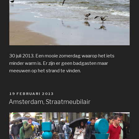
30 juli 2013. Een mooie zomerdag waarop het iets
minder warm is. Er zijn er geen badgasten maar
meeuwen op het strand te vinden.
GEPLAATST
19 FEBRUARI 2013
OP
Amsterdam, Straatmeubilair