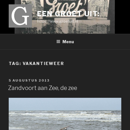
Ga
naar
EEN GROET UIT:
de
https://www.groetuit.nl
inhoud
Menu
TAG:
VAKANTIEWEER
GEPLAATST
5 AUGUSTUS 2013
OP
Zandvoort aan Zee, de zee