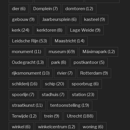
dier
(6)
Domplein
(7)
domtoren
(12)
gebouw
(9)
Jaarbeursplein
(6)
kasteel
(9)
kerk
(24)
kerktoren
(8)
Lage Weide
(9)
Leidsche Rijn
(53)
Maastricht
(14)
monument
(11)
museum
(69)
Máximapark
(12)
Oudegracht
(13)
park
(8)
postkantoor
(5)
rijksmonument
(10)
rivier
(7)
Rotterdam
(9)
schilderij
(16)
schip
(20)
spoorbrug
(6)
spoorlijn
(7)
stadhuis
(7)
station
(23)
straatkunst
(11)
tentoonstelling
(19)
Terwijde
(12)
trein
(9)
Utrecht
(188)
winkel
(6)
winkelcentrum
(12)
woning
(6)