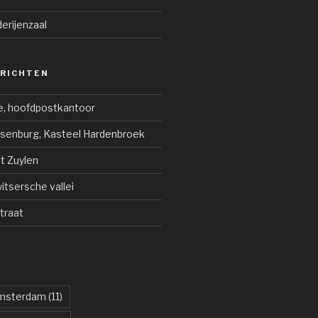
derijenzaal
ERICHTEN
e, hoofdpostkantoor
jsenburg, Kasteel Hardenbroek
ot Zuylen
tsersche vallei
traat
msterdam
(11)