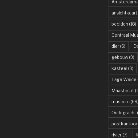
Amsterdam-R
ansichtkaart
beelden
(18)
Centraal M
dier
(6)
D
gebouw
(9)
kasteel
(9)
Lage Weide
Maastricht
(1
museum
(69
Oudegracht
(
postkantoor
rivier
(7)
R