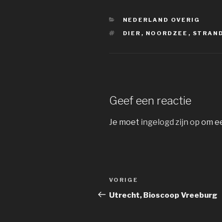
CATEGORIEËN
NEDERLAND OVERIG
TAGS
DIER
,
NOORDZEE
,
STRAN
Geef een reactie
Je moet
ingelogd zijn op
om ee
Bericht
Vorig
VORIGE
navigatie
bericht
Utrecht, Bioscoop Vreeburg