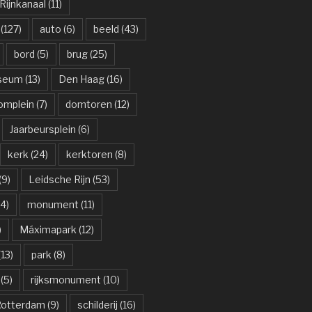
ijnkanaal
(11)
(127)
auto
(6)
beeld
(43)
bord
(5)
brug
(25)
useum
(13)
Den Haag
(16)
omplein
(7)
domtoren
(12)
Jaarbeursplein
(6)
kerk
(24)
kerktoren
(8)
(9)
Leidsche Rijn
(53)
4)
monument
(11)
)
Máximapark
(12)
13)
park
(8)
(5)
rijksmonument
(10)
otterdam
(9)
schilderij
(16)