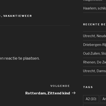
Haarlem, schil
D
,
VAKANTIEWEER
RECENTE B
Utrecht, Neud
Driebergen-Ri
Oud-Zuilen, Sl
n reactie te plaatsen.
Rhenen, De Zwi
Utrecht, Dams
VOLGENDE
Volgend
TAGS
bericht
Rotterdam, Zittend kind
A2
(10)
A