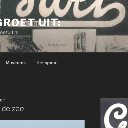
GROET UIT:
oetuit.nl
Museums
Het spoor
ET
 de zee