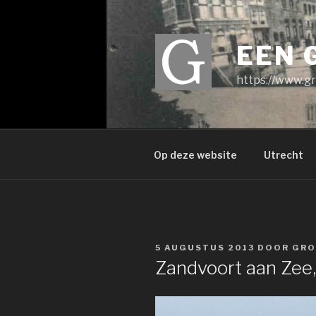
Ga
naar
de
EEN 
inhoud
https://www.gr
Op deze website
Utrecht
GEPLAATST
5 AUGUSTUS 2013
DOOR
GRO
OP
Zandvoort aan Zee,