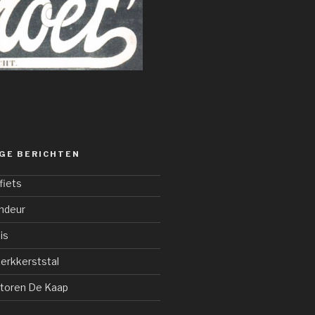
GE BERICHTEN
fiets
ndeur
is
erkkerststal
ttoren De Kaap