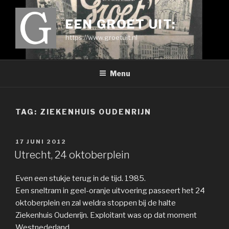
Ga
naar
EEN GROET UIT:
de
https://www.groetuit.nl
inhoud
Menu
TAG:
ZIEKENHUIS OUDENRIJN
GEPLAATST
17 JUNI 2012
OP
Utrecht, 24 oktoberplein
Even een stukje terug in de tijd. 1985.
Een sneltram in geel-oranje uitvoering passeert het 24
oktoberplein en zal weldra stoppen bij de halte
Ziekenhuis Oudenrijn. Exploitant was op dat moment
Westnederland.