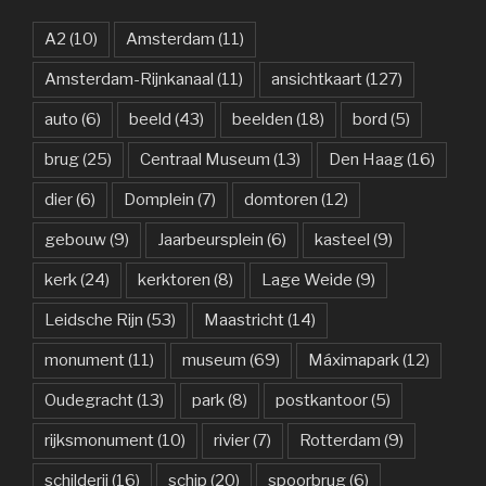
A2
(10)
Amsterdam
(11)
Amsterdam-Rijnkanaal
(11)
ansichtkaart
(127)
auto
(6)
beeld
(43)
beelden
(18)
bord
(5)
brug
(25)
Centraal Museum
(13)
Den Haag
(16)
dier
(6)
Domplein
(7)
domtoren
(12)
gebouw
(9)
Jaarbeursplein
(6)
kasteel
(9)
kerk
(24)
kerktoren
(8)
Lage Weide
(9)
Leidsche Rijn
(53)
Maastricht
(14)
monument
(11)
museum
(69)
Máximapark
(12)
Oudegracht
(13)
park
(8)
postkantoor
(5)
rijksmonument
(10)
rivier
(7)
Rotterdam
(9)
schilderij
(16)
schip
(20)
spoorbrug
(6)