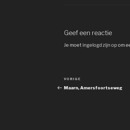
Geef een reactie
Je moet
ingelogd zijn op
om ee
Bericht
Vorig
VORIGE
navigatie
bericht
Maarn, Amersfoortseweg