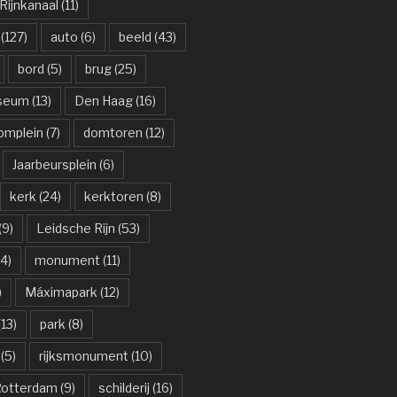
ijnkanaal
(11)
(127)
auto
(6)
beeld
(43)
bord
(5)
brug
(25)
useum
(13)
Den Haag
(16)
omplein
(7)
domtoren
(12)
Jaarbeursplein
(6)
kerk
(24)
kerktoren
(8)
(9)
Leidsche Rijn
(53)
4)
monument
(11)
)
Máximapark
(12)
13)
park
(8)
(5)
rijksmonument
(10)
otterdam
(9)
schilderij
(16)