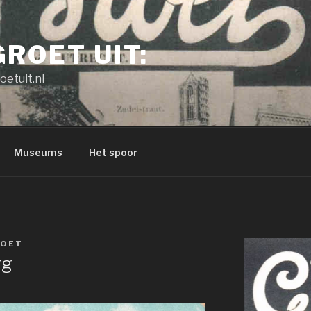
GROET UIT:
oetuit.nl
Museums
Het spoor
OET
rg