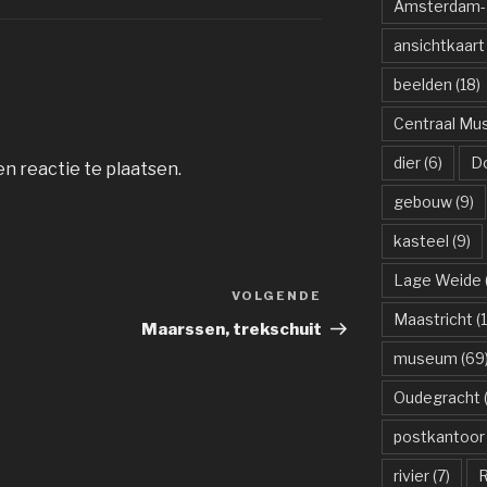
Amsterdam-R
ansichtkaart
beelden
(18)
Centraal M
dier
(6)
D
n reactie te plaatsen.
gebouw
(9)
kasteel
(9)
Lage Weide
VOLGENDE
Volgend
Maastricht
(1
bericht
Maarssen, trekschuit
museum
(69
Oudegracht
(
postkantoor
rivier
(7)
R