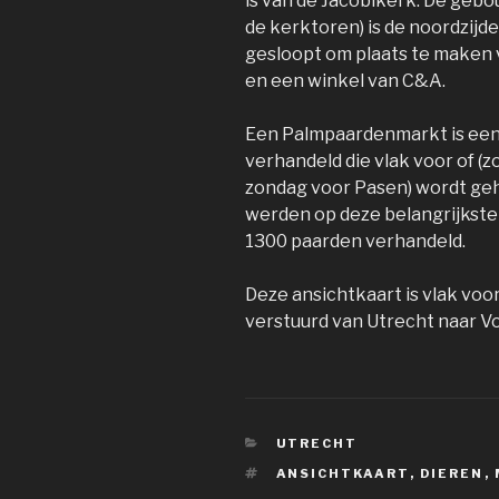
is van de Jacobikerk. De gebo
de kerktoren) is de noordzijd
gesloopt om plaats te maken v
en een winkel van C&A.
Een Palmpaardenmarkt is ee
verhandeld die vlak voor of (z
zondag voor Pasen) wordt ge
werden op deze belangrijkst
1300 paarden verhandeld.
Deze ansichtkaart is vlak voo
verstuurd van Utrecht naar Vo
CATEGORIEËN
UTRECHT
TAGS
ANSICHTKAART
,
DIEREN
,