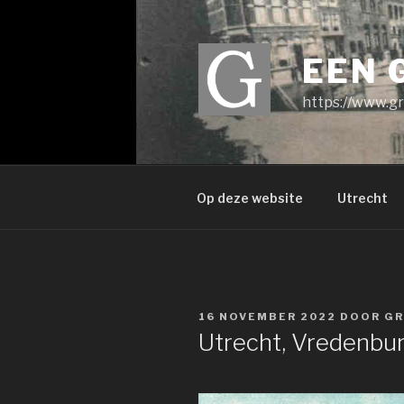
Ga
naar
de
EEN 
inhoud
https://www.gr
Op deze website
Utrecht
GEPLAATST
16 NOVEMBER 2022
DOOR
GR
OP
Utrecht, Vredenbu