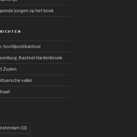
apende jongen op het boek
ERICHTEN
e, hoofdpostkantoor
jsenburg, Kasteel Hardenbroek
ot Zuylen
tsersche vallei
traat
msterdam
(11)