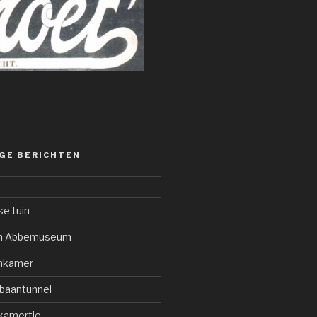
GE BERICHTEN
se tuin
an Abbemuseum
enkamer
sbaantunnel
kamertje