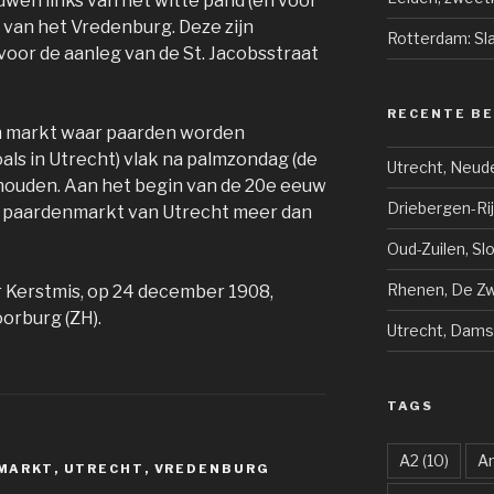
uwen links van het witte pand (en voor
e van het Vredenburg. Deze zijn
Rotterdam: Sl
oor de aanleg van de St. Jacobsstraat
RECENTE B
n markt waar paarden worden
oals in Utrecht) vlak na palmzondag (de
Utrecht, Neud
houden. Aan het begin van de 20e eeuw
Driebergen-Ri
e paardenmarkt van Utrecht meer dan
Oud-Zuilen, Sl
Rhenen, De Zwi
r Kerstmis, op 24 december 1908,
orburg (ZH).
Utrecht, Dams
TAGS
A2
(10)
A
MARKT
,
UTRECHT
,
VREDENBURG