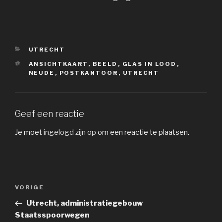
CATEGORIEËN
UTRECHT
TAGS
ANSICHTKAART
,
BEELD
,
GLAS IN LOOD
,
NEUDE
,
POSTKANTOOR
,
UTRECHT
Geef een reactie
Je moet
ingelogd zijn op
om een reactie te plaatsen.
Bericht
Vorig
VORIGE
navigatie
bericht
Utrecht, administratiegebouw
Staatsspoorwegen