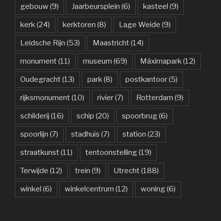
gebouw
(9)
Jaarbeursplein
(6)
kasteel
(9)
kerk
(24)
kerktoren
(8)
Lage Weide
(9)
Leidsche Rijn
(53)
Maastricht
(14)
monument
(11)
museum
(69)
Máximapark
(12)
Oudegracht
(13)
park
(8)
postkantoor
(5)
rijksmonument
(10)
rivier
(7)
Rotterdam
(9)
schilderij
(16)
schip
(20)
spoorbrug
(6)
spoorlijn
(7)
stadhuis
(7)
station
(23)
straatkunst
(11)
tentoonstelling
(19)
Terwijde
(12)
trein
(9)
Utrecht
(188)
winkel
(6)
winkelcentrum
(12)
woning
(6)