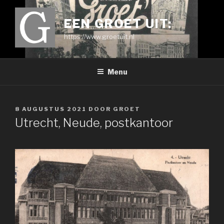
Ga
naar
EEN GROET UIT:
de
https://www.groetuit.nl
inhoud
Menu
GEPLAATST
8 AUGUSTUS 2021
DOOR
GROET
OP
Utrecht, Neude, postkantoor