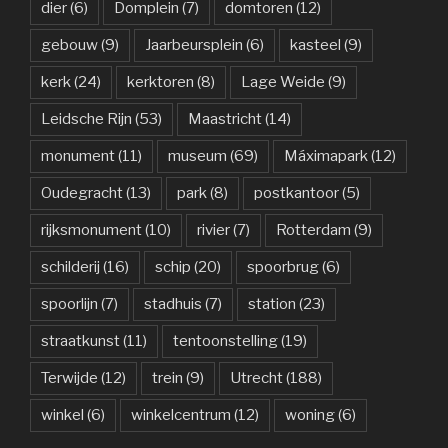
dier
(6)
Domplein
(7)
domtoren
(12)
gebouw
(9)
Jaarbeursplein
(6)
kasteel
(9)
kerk
(24)
kerktoren
(8)
Lage Weide
(9)
Leidsche Rijn
(53)
Maastricht
(14)
monument
(11)
museum
(69)
Máximapark
(12)
Oudegracht
(13)
park
(8)
postkantoor
(5)
rijksmonument
(10)
rivier
(7)
Rotterdam
(9)
schilderij
(16)
schip
(20)
spoorbrug
(6)
spoorlijn
(7)
stadhuis
(7)
station
(23)
straatkunst
(11)
tentoonstelling
(19)
Terwijde
(12)
trein
(9)
Utrecht
(188)
winkel
(6)
winkelcentrum
(12)
woning
(6)