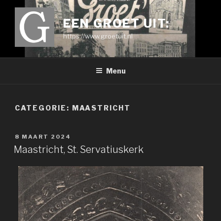
Ga
naar
EEN GROET UIT:
de
https://www.groetuit.nl
inhoud
Menu
CATEGORIE:
MAASTRICHT
GEPLAATST
8 MAART 2024
OP
Maastricht, St. Servatiuskerk