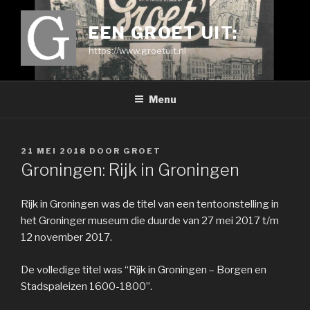
Ga
naar
EEN GROET UIT:
de
https://www.groetuit.nl
inhoud
Menu
GEPLAATST
21 MEI 2018
DOOR
GROET
OP
Groningen: Rijk in Groningen
Rijk in Groningen was de titel van een tentoonstelling in
het Groninger museum die duurde van 27 mei 2017 t/m
12 november 2017.
De volledige titel was “Rijk in Groningen – Borgen en
Stadspaleizen 1600-1800”.