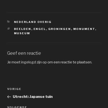
CATEGORIEËN
NEDERLAND OVERIG
TAGS
BEELDEN
,
ENGEL
,
GRONINGEN
,
MONUMENT
,
MUSEUM
Geef een reactie
Je moet
ingelogd zijn op
om een reactie te plaatsen.
Bericht
Vorig
VORIGE
navigatie
bericht
Utrecht: Japanse tuin
Volgend
VOLGENDE