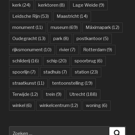
kerk
(24)
kerktoren
(8)
Lage Weide
(9)
Leidsche Rijn
(53)
Maastricht
(14)
monument
(11)
museum
(69)
Máximapark
(12)
Oudegracht
(13)
park
(8)
postkantoor
(5)
rijksmonument
(10)
rivier
(7)
Rotterdam
(9)
schilderij
(16)
schip
(20)
spoorbrug
(6)
spoorlijn
(7)
stadhuis
(7)
station
(23)
straatkunst
(11)
tentoonstelling
(19)
Terwijde
(12)
trein
(9)
Utrecht
(188)
winkel
(6)
winkelcentrum
(12)
woning
(6)
Zoeken
Zoeke