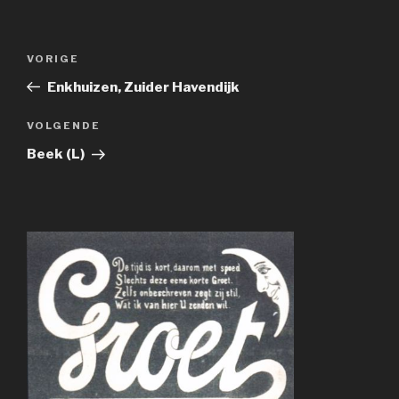
Bericht
Vorig
VORIGE
navigatie
bericht
Enkhuizen, Zuider Havendijk
Volgend
VOLGENDE
bericht
Beek (L)