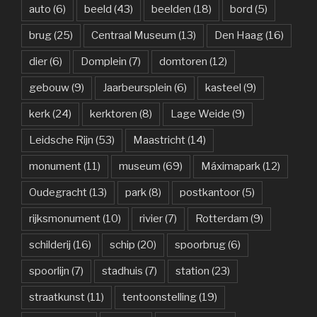
auto
(6)
beeld
(43)
beelden
(18)
bord
(5)
brug
(25)
Centraal Museum
(13)
Den Haag
(16)
dier
(6)
Domplein
(7)
domtoren
(12)
gebouw
(9)
Jaarbeursplein
(6)
kasteel
(9)
kerk
(24)
kerktoren
(8)
Lage Weide
(9)
Leidsche Rijn
(53)
Maastricht
(14)
monument
(11)
museum
(69)
Máximapark
(12)
Oudegracht
(13)
park
(8)
postkantoor
(5)
rijksmonument
(10)
rivier
(7)
Rotterdam
(9)
schilderij
(16)
schip
(20)
spoorbrug
(6)
spoorlijn
(7)
stadhuis
(7)
station
(23)
straatkunst
(11)
tentoonstelling
(19)