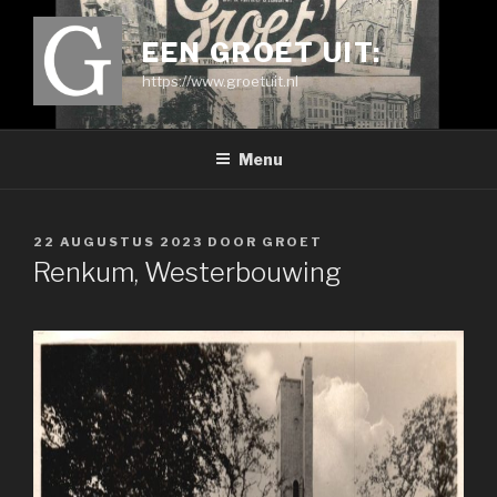
Ga
naar
EEN GROET UIT:
de
https://www.groetuit.nl
inhoud
Menu
GEPLAATST
22 AUGUSTUS 2023
DOOR
GROET
OP
Renkum, Westerbouwing