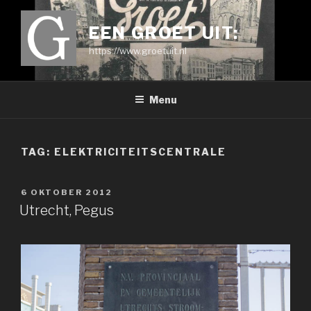
Ga
naar
EEN GROET UIT:
de
https://www.groetuit.nl
inhoud
Menu
TAG:
ELEKTRICITEITSCENTRALE
GEPLAATST
6 OKTOBER 2012
OP
Utrecht, Pegus