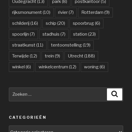
Oudegracht
(13)
park
(8)
postkantoor
(5)
rijksmonument
(10)
rivier
(7)
Rotterdam
(9)
schilderij
(16)
schip
(20)
spoorbrug
(6)
spoorlijn
(7)
stadhuis
(7)
station
(23)
straatkunst
(11)
tentoonstelling
(19)
Terwijde
(12)
trein
(9)
Utrecht
(188)
winkel
(6)
winkelcentrum
(12)
woning
(6)
Zoeken
Zoeke
naar:
CATEGORIEËN
Categorieën