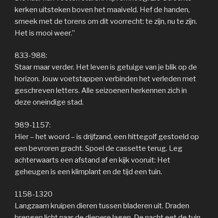
kerken uitsteken boven het maaiveld. Hef de handen,
smeek met de torens om dit voorrecht: te zijn, nu te zijn.
Het is mooi weer.”
833-988:
Staar maar verder. Het leven is getuige van je blik op de
horizon. Jouw voetstappen verbinden het verleden met
geschreven letters. Alle seizoenen herkennen zich in
deze oneindige stad.
989-1157:
Hier – het woord – is drijfzand, een hittegolf gestoeld op
een bevroren gracht. Spoel de cassette terug. Leg
achterwaarts een afstand af en kijk vooruit: Het
geheugen is een klimplant en de tijd een tuin.
1158-1320
Langzaam kruipen dieren tussen bladeren uit. Draden
brengen licht naar de diepere lagen. De nacht eet de tuin