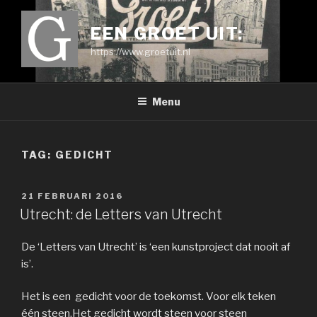
Ga
naar
EEN GROET UIT:
de
https://www.groetuit.nl
inhoud
Menu
TAG:
GEDICHT
GEPLAATST
21 FEBRUARI 2016
OP
Utrecht: de Letters van Utrecht
De ‘Letters van Utrecht’ is ‘een kunstproject dat nooit af
is’.
Het is een gedicht voor de toekomst. Voor elk teken
één steen.Het gedicht wordt steen voor steen