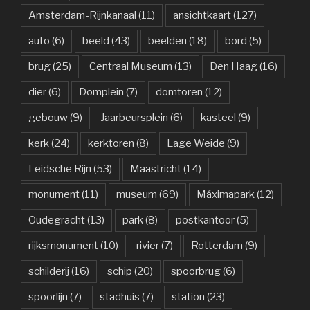
Amsterdam-Rijnkanaal
(11)
ansichtkaart
(127)
auto
(6)
beeld
(43)
beelden
(18)
bord
(5)
brug
(25)
Centraal Museum
(13)
Den Haag
(16)
dier
(6)
Domplein
(7)
domtoren
(12)
gebouw
(9)
Jaarbeursplein
(6)
kasteel
(9)
kerk
(24)
kerktoren
(8)
Lage Weide
(9)
Leidsche Rijn
(53)
Maastricht
(14)
monument
(11)
museum
(69)
Máximapark
(12)
Oudegracht
(13)
park
(8)
postkantoor
(5)
rijksmonument
(10)
rivier
(7)
Rotterdam
(9)
schilderij
(16)
schip
(20)
spoorbrug
(6)
spoorlijn
(7)
stadhuis
(7)
station
(23)