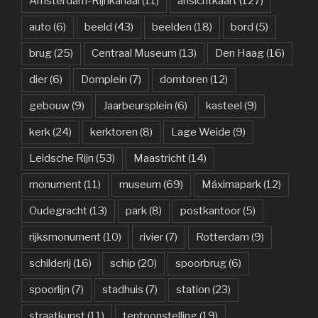
Amsterdam-Rijnkanaal
(11)
ansichtkaart
(127)
auto
(6)
beeld
(43)
beelden
(18)
bord
(5)
brug
(25)
Centraal Museum
(13)
Den Haag
(16)
dier
(6)
Domplein
(7)
domtoren
(12)
gebouw
(9)
Jaarbeursplein
(6)
kasteel
(9)
kerk
(24)
kerktoren
(8)
Lage Weide
(9)
Leidsche Rijn
(53)
Maastricht
(14)
monument
(11)
museum
(69)
Máximapark
(12)
Oudegracht
(13)
park
(8)
postkantoor
(5)
rijksmonument
(10)
rivier
(7)
Rotterdam
(9)
schilderij
(16)
schip
(20)
spoorbrug
(6)
spoorlijn
(7)
stadhuis
(7)
station
(23)
straatkunst
(11)
tentoonstelling
(19)