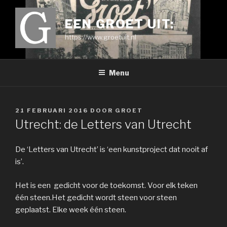
Ga
naar
EEN GROET UIT:
de
https://www.groetuit.nl
inhoud
Menu
GEPLAATST
21 FEBRUARI 2016
DOOR
GROET
OP
Utrecht: de Letters van Utrecht
De ‘Letters van Utrecht’ is ‘een kunstproject dat nooit af
is’.
Het is een gedicht voor de toekomst. Voor elk teken
één steen.Het gedicht wordt steen voor steen
geplaatst. Elke week één steen.