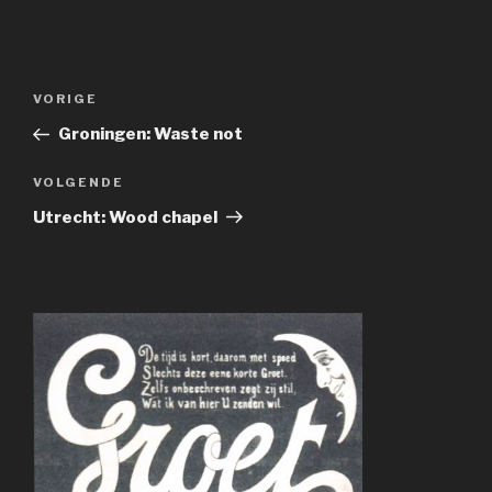
Bericht
Vorig
VORIGE
navigatie
bericht
Groningen: Waste not
Volgend
VOLGENDE
bericht
Utrecht: Wood chapel