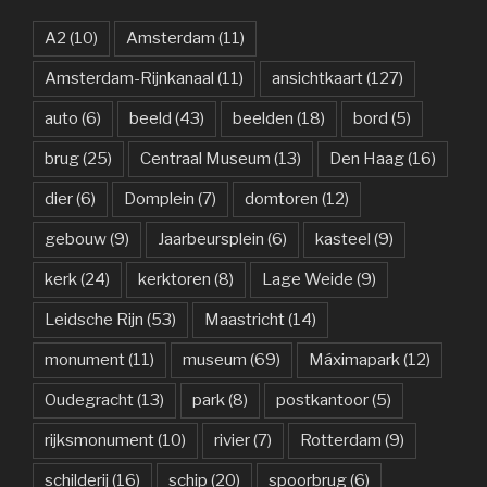
A2
(10)
Amsterdam
(11)
Amsterdam-Rijnkanaal
(11)
ansichtkaart
(127)
auto
(6)
beeld
(43)
beelden
(18)
bord
(5)
brug
(25)
Centraal Museum
(13)
Den Haag
(16)
dier
(6)
Domplein
(7)
domtoren
(12)
gebouw
(9)
Jaarbeursplein
(6)
kasteel
(9)
kerk
(24)
kerktoren
(8)
Lage Weide
(9)
Leidsche Rijn
(53)
Maastricht
(14)
monument
(11)
museum
(69)
Máximapark
(12)
Oudegracht
(13)
park
(8)
postkantoor
(5)
rijksmonument
(10)
rivier
(7)
Rotterdam
(9)
schilderij
(16)
schip
(20)
spoorbrug
(6)