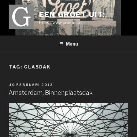
Ga
naar
EEN GROET UIT:
de
https://www.groetuit.nl
inhoud
Menu
TAG:
GLASDAK
GEPLAATST
10 FEBRUARI 2013
OP
Amsterdam, Binnenplaatsdak