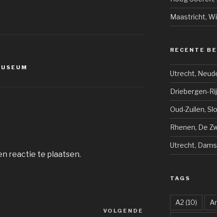
Maastricht, W
RECENTE B
MUSEUM
Utrecht, Neud
Driebergen-Ri
Oud-Zuilen, Sl
Rhenen, De Zwi
Utrecht, Dams
n reactie te plaatsen.
TAGS
A2
(10)
A
VOLGENDE
Volgend