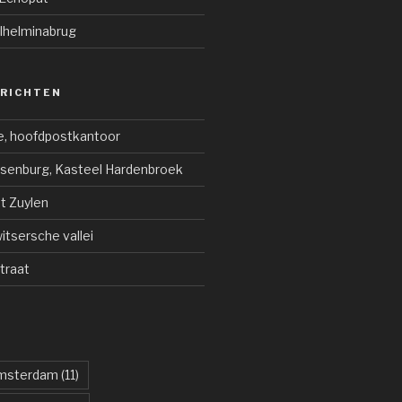
ilhelminabrug
ERICHTEN
e, hoofdpostkantoor
jsenburg, Kasteel Hardenbroek
ot Zuylen
tsersche vallei
traat
msterdam
(11)