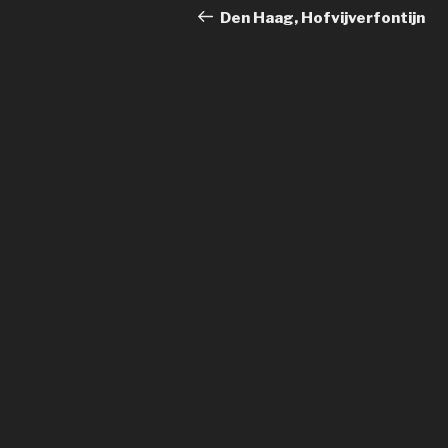
navigatie
bericht
Den Haag, Hofvijverfontijn