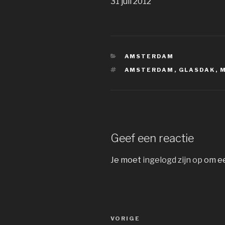
31 juli 2012
CATEGORIEËN
AMSTERDAM
TAGS
AMSTERDAM
,
GLASDAK
,
Geef een reactie
Je moet
ingelogd zijn op
om ee
Bericht
Vorig
VORIGE