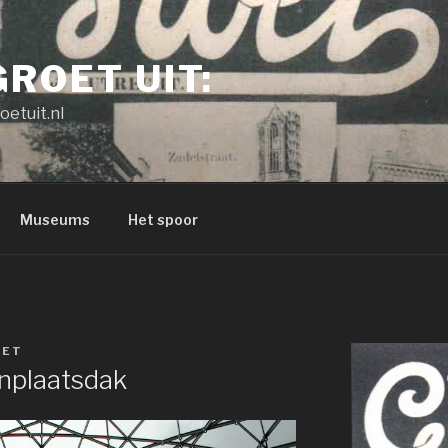
GROET UIT:
oetuit.nl
Museums
Het spoor
OET
nplaatsdak