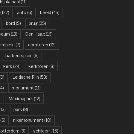
ijnkanaal
(11)
(127)
auto
(6)
beeld
(43)
bord
(5)
brug
(25)
useum
(13)
Den Haag
(16)
omplein
(7)
domtoren
(12)
Jaarbeursplein
(6)
kerk
(24)
kerktoren
(8)
(9)
Leidsche Rijn
(53)
4)
monument
(11)
)
Máximapark
(12)
13)
park
(8)
(5)
rijksmonument
(10)
otterdam
(9)
schilderij
(16)