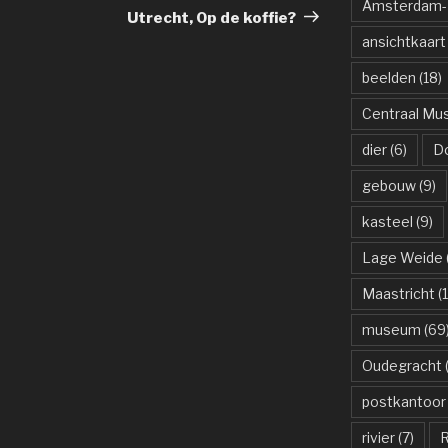
Amsterdam-R
bericht
Utrecht, Op de koffie?
ansichtkaart
beelden
(18)
Centraal M
dier
(6)
D
gebouw
(9)
kasteel
(9)
Lage Weide
Maastricht
(1
museum
(69
Oudegracht
(
postkantoor
rivier
(7)
R