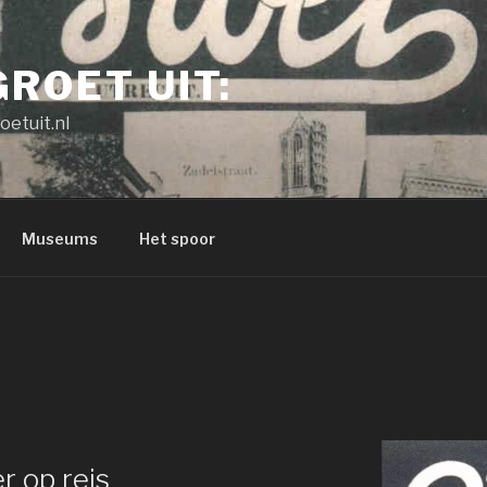
GROET UIT:
oetuit.nl
Museums
Het spoor
 op reis