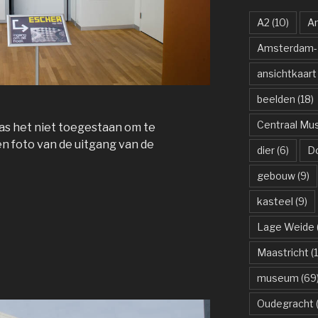
A2
(10)
A
Amsterdam-R
ansichtkaart
beelden
(18)
Centraal M
as het niet toegestaan om te
n foto van de uitgang van de
dier
(6)
D
gebouw
(9)
kasteel
(9)
Lage Weide
Maastricht
(1
museum
(69
Oudegracht
(