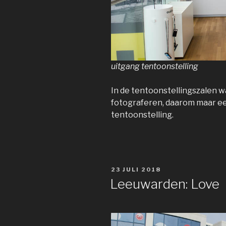
uitgang tentoonstelling
In de tentoonstellingszalen w
fotograferen, daarom maar ee
tentoonstelling.
GEPLAATST
23 JULI 2018
OP
Leeuwarden: Love