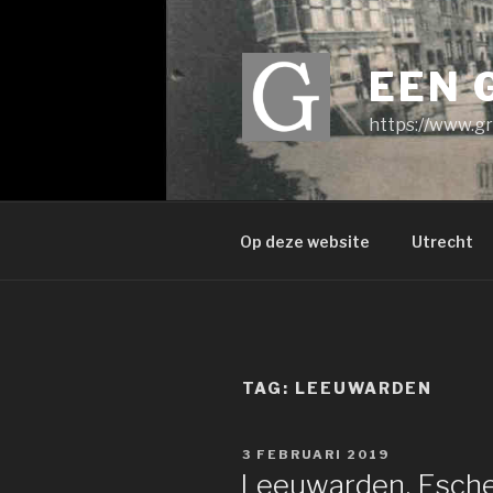
Ga
naar
de
EEN 
inhoud
https://www.gr
Op deze website
Utrecht
TAG:
LEEUWARDEN
GEPLAATST
3 FEBRUARI 2019
OP
Leeuwarden, Escher