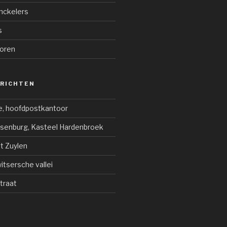
nckelers
s
oren
ERICHTEN
e, hoofdpostkantoor
jsenburg, Kasteel Hardenbroek
ot Zuylen
tsersche vallei
traat