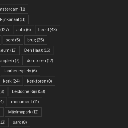
msterdam
(11)
ijnkanaal
(11)
(127)
auto
(6)
beeld
(43)
bord
(5)
brug
(25)
useum
(13)
Den Haag
(16)
omplein
(7)
domtoren
(12)
Jaarbeursplein
(6)
kerk
(24)
kerktoren
(8)
(9)
Leidsche Rijn
(53)
4)
monument
(11)
)
Máximapark
(12)
13)
park
(8)