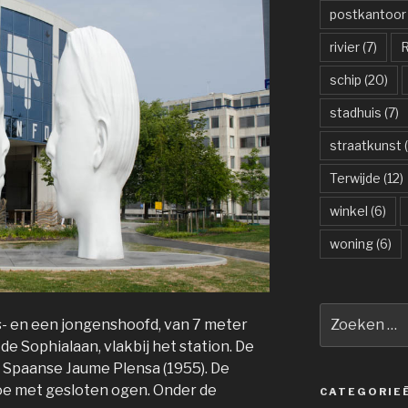
postkantoor
rivier
(7)
R
schip
(20)
stadhuis
(7)
straatkunst
(
Terwijde
(12)
winkel
(6)
woning
(6)
Zoeken
- en een jongenshoofd, van 7 meter
naar:
e Sophialaan, vlakbij het station. De
e Spaanse Jaume Plensa (1955). De
toe met gesloten ogen. Onder de
CATEGORIE