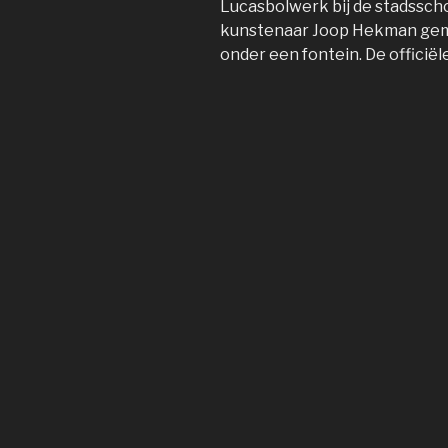
Lucasbolwerk bij de stadssch
kunstenaar Joop Hekman gem
onder een fontein. De officiële