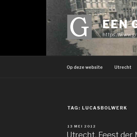
Ga
naar
de
EEN 
inhoud
https://www.gr
Op deze website
Utrecht
TAG:
LUCASBOLWERK
GEPLAATST
13 MEI 2012
OP
Utrecht, Feest der