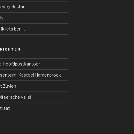
amagurkistan
is
ik iets ben…
ERICHTEN
e, hoofdpostkantoor
jsenburg, Kasteel Hardenbroek
ot Zuylen
tsersche vallei
traat