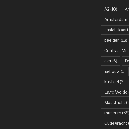
A2
(10)
A
Amsterdam-R
ansichtkaart
beelden
(18)
Centraal M
dier
(6)
D
gebouw
(9)
kasteel
(9)
Lage Weide
Maastricht
(1
museum
(69
Oudegracht
(