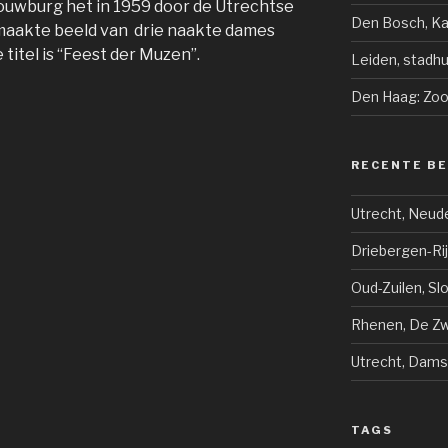
ouwburg het in 1959 door de Utrechtse
Den Bosch, K
aakte beeld van drie naakte dames
 titel is “Feest der Muzen”.
Leiden, stadhu
Den Haag: Zoo 
RECENTE B
Utrecht, Neud
Driebergen-Ri
Oud-Zuilen, Sl
Rhenen, De Zwi
Utrecht, Dams
TAGS