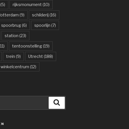
(5)
rijksmonument
(10)
otterdam
(9)
schilderij
(16)
spoorbrug
(6)
spoorlijn
(7)
station
(23)
11)
tentoonstelling
(19)
trein
(9)
Utrecht
(188)
winkelcentrum
(12)
Zoeken
ËN