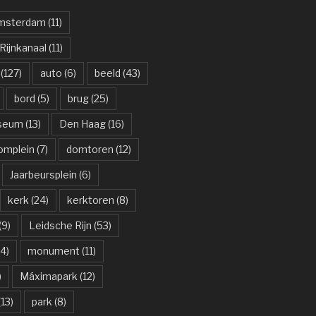
msterdam
(11)
ijnkanaal
(11)
(127)
auto
(6)
beeld
(43)
bord
(5)
brug
(25)
useum
(13)
Den Haag
(16)
omplein
(7)
domtoren
(12)
Jaarbeursplein
(6)
kerk
(24)
kerktoren
(8)
(9)
Leidsche Rijn
(53)
4)
monument
(11)
)
Máximapark
(12)
13)
park
(8)