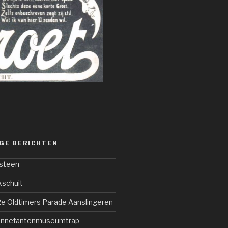
GE BERICHTEN
lsteen
kschuit
2e Oldtimers Parade Aanslingeren
Bonnefantenmuseumtrap