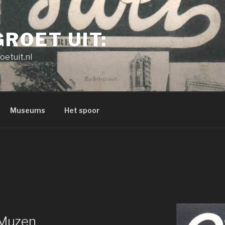
GROET UIT:
oetuit.nl
Museums
Het spoor
 Muzen