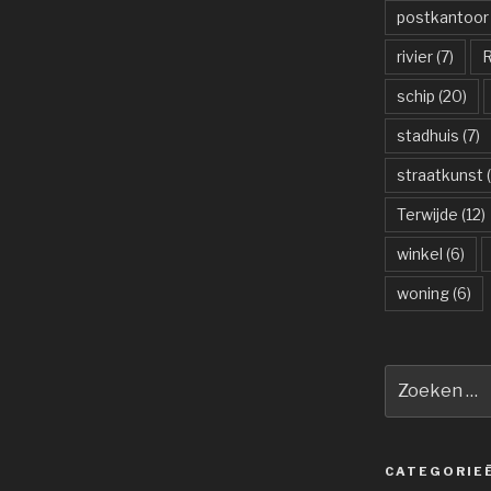
postkantoor
rivier
(7)
R
schip
(20)
stadhuis
(7)
straatkunst
(
Terwijde
(12)
winkel
(6)
woning
(6)
Zoeken
naar:
CATEGORIE